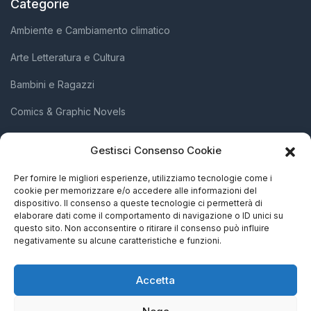
Categorie
Ambiente e Cambiamento climatico
Arte Letteratura e Cultura
Bambini e Ragazzi
Comics & Graphic Novels
Diritti Umani e Inclusione Sociale
Gestisci Consenso Cookie
Scienza e Innovazione
Per fornire le migliori esperienze, utilizziamo tecnologie come i
cookie per memorizzare e/o accedere alle informazioni del
Società e Attivismo
dispositivo. Il consenso a queste tecnologie ci permetterà di
elaborare dati come il comportamento di navigazione o ID unici su
Storia Biografie e Memorie
questo sito. Non acconsentire o ritirare il consenso può influire
negativamente su alcune caratteristiche e funzioni.
Accetta