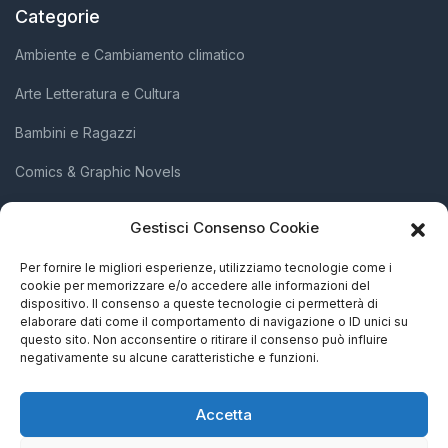
Categorie
Ambiente e Cambiamento climatico
Arte Letteratura e Cultura
Bambini e Ragazzi
Comics & Graphic Novels
Diritti Umani e Inclusione Sociale
Gestisci Consenso Cookie
Scienza e Innovazione
Per fornire le migliori esperienze, utilizziamo tecnologie come i
cookie per memorizzare e/o accedere alle informazioni del
Società e Attivismo
dispositivo. Il consenso a queste tecnologie ci permetterà di
elaborare dati come il comportamento di navigazione o ID unici su
Storia Biografie e Memorie
questo sito. Non acconsentire o ritirare il consenso può influire
negativamente su alcune caratteristiche e funzioni.
Accetta