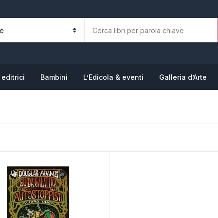
La tua b
N
editrici
Bambini
L’Edicola & eventi
Galleria d’Arte
P