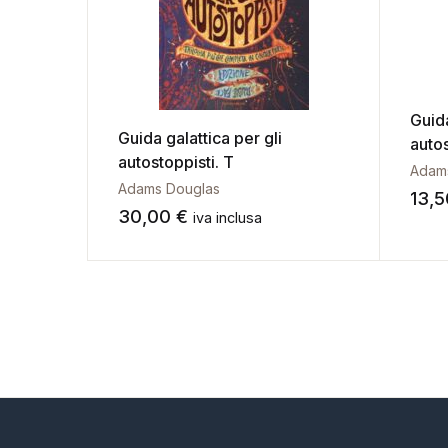
Galleria d’Arte
Contattaci
Guida
Guida galattica per gli
autos
autostoppisti. T
Adam
Adams Douglas
13,
30,00
€
iva inclusa