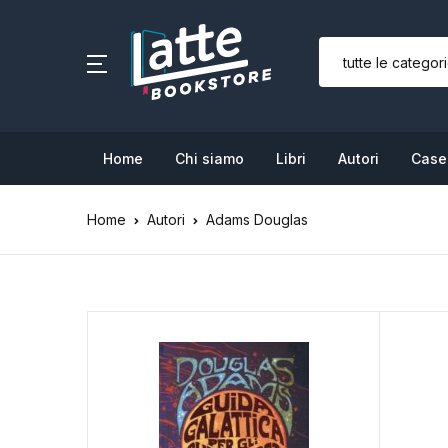
SHOP BY CATEGORY
Home
Home
Chi siamo
Libri
Autori
Case 
Chi siamo
Home
Autori
Adams Douglas
Libri
Autori
Case editrici
Bambini
L’Edicola & eventi