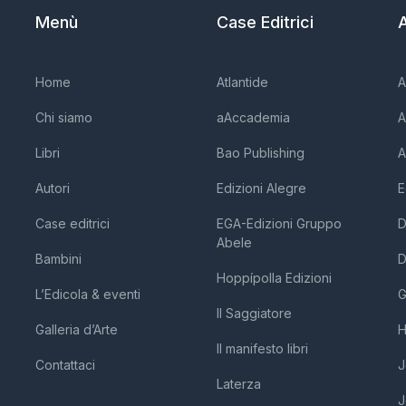
Menù
Case Editrici
A
Home
Atlantide
A
Chi siamo
aAccademia
A
Libri
Bao Publishing
A
Autori
Edizioni Alegre
E
Case editrici
EGA-Edizioni Gruppo
D
Abele
Bambini
D
Hoppípolla Edizioni
L’Edicola & eventi
G
Il Saggiatore
Galleria d’Arte
H
Il manifesto libri
Contattaci
J
Laterza
J