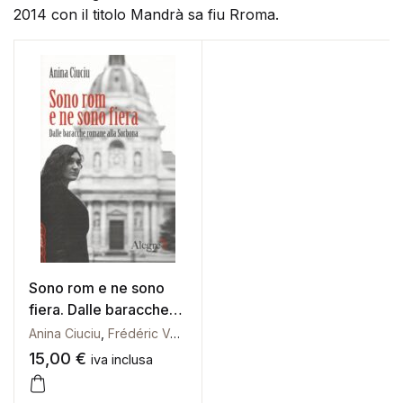
2014 con il titolo Mandrà sa fiu Rroma.
Galleria d’Arte
Registrazione
Contattaci
Creare un account
Sono rom e ne sono
fiera. Dalle baracche
romane alla Sorbona
Anina Ciuciu
,
Frédéric Veille
15,00
€
iva inclusa