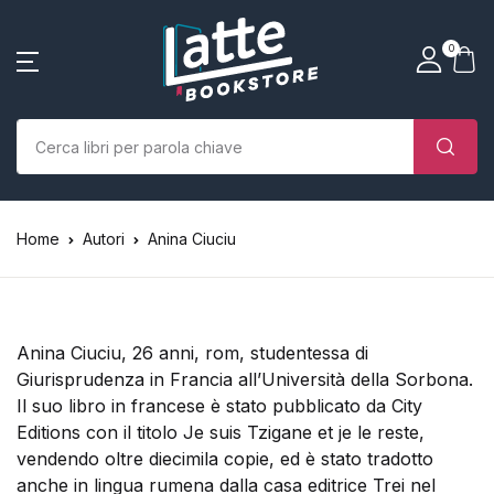
SHOP BY CATEGORY
La tua borsa della spesa
Account
Vicino
Vicino
0
(0)
Nome utente o email *
Home
Chi siamo
Nessun prodotto nel carrello.
Parola d'ordine *
Home
Autori
Anina Ciuciu
Libri
Autori
Anina Ciuciu, 26 anni, rom, studentessa di
Case editrici
Giurisprudenza in Francia all’Università della Sorbona.
Il suo libro in francese è stato pubblicato da City
Bambini
Editions con il titolo Je suis Tzigane et je le reste,
vendendo oltre diecimila copie, ed è stato tradotto
Ricordati
Ha dimenticato la
L’Edicola & eventi
anche in lingua rumena dalla casa editrice Trei nel
password?
di me