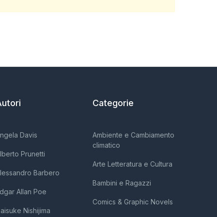
Registrazione
Creare un account
utori
Categorie
ngela Davis
Ambiente e Cambiamento
climatico
lberto Prunetti
Arte Letteratura e Cultura
lessandro Barbero
Bambini e Ragazzi
dgar Allan Poe
Comics & Graphic Novels
aisuke Nishijima