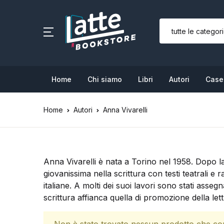
SHOP BY CATEGORY
Home
Home
Chi siamo
Libri
Autori
Case 
Chi siamo
Home
Autori
Anna Vivarelli
Libri
Autori
Anna Vivarelli è nata a Torino nel 1958. Dopo la
Case editrici
giovanissima nella scrittura con testi teatrali e ra
italiane. A molti dei suoi lavori sono stati assegn
Bambini
scrittura affianca quella di promozione della let
L’Edicola & eventi