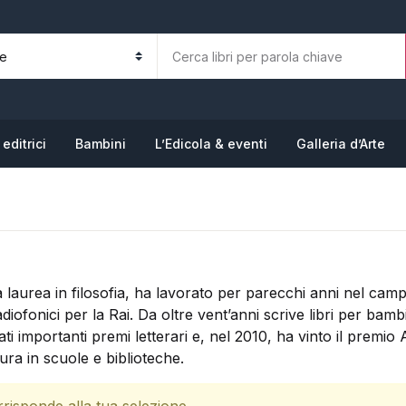
La tua b
N
editrici
Bambini
L’Edicola & eventi
Galleria d’Arte
P
 laurea in filosofia, ha lavorato per parecchi anni nel camp
diofonici per la Rai. Da oltre vent’anni scrive libri per bambin
ati importanti premi letterari e, nel 2010, ha vinto il premio 
tura in scuole e biblioteche.