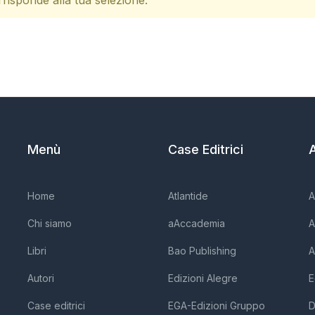
risponde alla tua selezione.
Menù
Case Editrici
A
Home
Atlantide
A
Chi siamo
aAccademia
A
Libri
Bao Publishing
A
Autori
Edizioni Alegre
E
Case editrici
EGA-Edizioni Gruppo
D