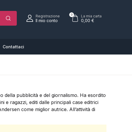
orsa della spesa (0)
Account
Vicino
Vicino
0
Registrazione
La mia carta
Il mio conto
0,00
€
ome utente o email *
Contattaci
Nessun prodotto nel carrello.
arola d'ordine *
o della pubblicità e del giornalismo. Ha esordito
i e ragazzi, editi dalle principali case editrici
Andersen come miglior autrice. All’attività di
Ha dimenticato la password?
Ricordati di me