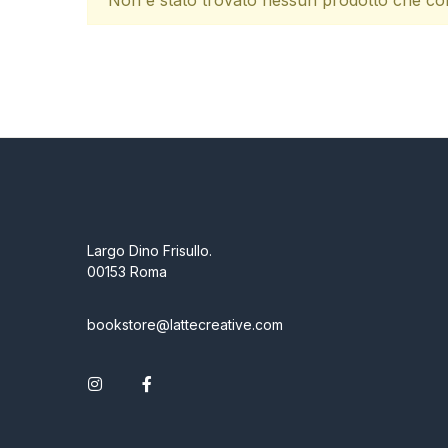
Non è stato trovato nessun prodotto che cor
Galleria d’Arte
Contattaci
Largo Dino Frisullo.
00153 Roma
bookstore@lattecreative.com
Instagram
Facebook