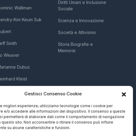
Diritti Umani e Inclusione
ominic Walliman
Sociale
endry-Kim Keum Suk
Scienza e Innovazione
ubert
Società e Attivismo
eff Smith
Storia Biografie e
Memorie
o Weaver
arianne Dubuc
einhard Kleist
eresa Radice
Gestisci Consenso Cookie
erocalcare
 le migliori esperienze, utilizziamo tecnologie come i cookie per
 e/o accedere alle informazioni del dispositivo. Il consenso a queste
ci permetterà di elaborare dati come il comportamento di navigazione
u questo sito. Non acconsentire o ritirare il consenso può influire
te su alcune caratteristiche e funzioni.