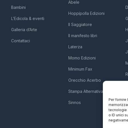
Abele
Bambini
D
Hoppípolla Edizioni
L’Edicola & eventi
G
Il Saggiatore
Galleria d’Arte
H
Il manifesto libri
Contattaci
J
Laterza
J
Momo Edizioni
M
Minimum Fax
R
Orecchio Acerbo
T
Stampa Alternativa
Z
Per fornire
Sinnos
memorizzare
tecnologie 
o ID unici s
negativamen