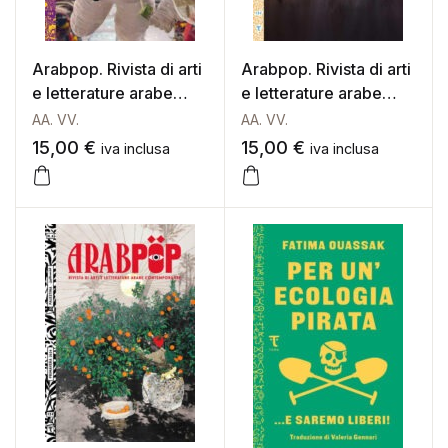
Arabpop. Rivista di arti
Arabpop. Rivista di arti
e letterature arabe
e letterature arabe
contemporanee
contemporanee 4
AA. VV.
AA. VV.
(2022) 2
15,00
€
15,00
€
iva inclusa
iva inclusa