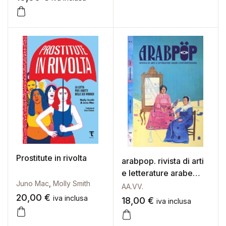
Prostitute in rivolta
arabpop. rivista di arti
e letterature arabe
Juno Mac
,
Molly Smith
contemporanee. vol. 7:
AA.VV.
20,00
€
generazioni
iva inclusa
18,00
€
iva inclusa