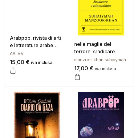
Galleria d’Arte
Registrazione
Contattaci
Arabpop. rivista di arti
nelle maglie del
e letterature arabe
Creare un account
terrore. sradicare
contemporanee. Vol. 5:
AA. VV.
l’islamofobia
Festa
manzoor-khan suhaiymah
15,00
€
iva inclusa
17,00
€
iva inclusa