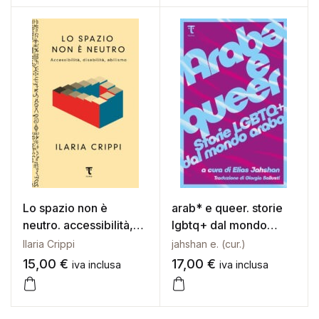
Lo spazio non è
arab* e queer. storie
neutro. accessibilità,
lgbtq+ dal mondo
disabilità, abilismo
arabo
Ilaria Crippi
jahshan e. (cur.)
15,00
€
17,00
€
iva inclusa
iva inclusa