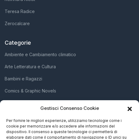
Teresa Radice
Zerocalcare
Categorie
Ambiente e Cambiamento climatico
Arte Letteratura e Cultura
Bambini e Ragazzi
Comics & Graphic Novels
Diritti Umani e Inclusione Sociale
Gestisci Consenso Cookie
Scienza e Innovazione
Per fornire le migliori esperienze, utilizziamo tecnologie come i
cookie per memorizzare e/o accedere alle informazioni del
Società e Attivismo
dispositivo. Il consenso a queste tecnologie ci permetterà di
elaborare dati come il comportamento di navigazione o ID unici su