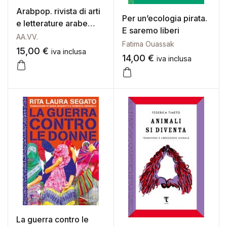
Arabpop. rivista di arti
Per un’ecologia pirata.
e letterature arabe
E saremo liberi
contemporanee
AA.VV.
Fatima Ouassak
(2024). Vol. 6:
15,00
€
iva inclusa
14,00
€
iva inclusa
palestina
La guerra contro le