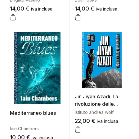
14,00
€
14,00
€
iva inclusa
iva inclusa
Jin Jiyan Azadi. La
rivoluzione delle
donne in Kurdistan
istituto andrea wolf
Mediterraneo blues
22,00
€
iva inclusa
Iain Chambers
10,00
€
iva inclusa