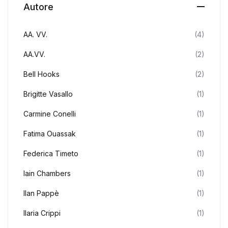
Autore
AA. VV.
(4)
AA.VV.
(2)
Bell Hooks
(2)
Brigitte Vasallo
(1)
Carmine Conelli
(1)
Fatima Ouassak
(1)
Federica Timeto
(1)
Iain Chambers
(1)
Ilan Pappè
(1)
Ilaria Crippi
(1)