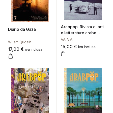
Arabpop. Rivista di arti
Diario da Gaza
e letterature arabe
contemporanee (2021)
AA. VV.
Wi'am Qudaih
1
15,00
€
iva inclusa
17,00
€
iva inclusa