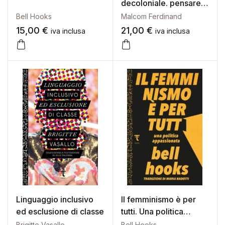
decoloniale. pensare
l’ecologia dal mondo
Bell Hooks
Malcom Ferdinand
caraibico
15,00
€
21,00
€
iva inclusa
iva inclusa
Linguaggio inclusivo
Il femminismo è per
ed esclusione di classe
tutti. Una politica
appassionata
Brigitte Vasallo
Bell Hooks