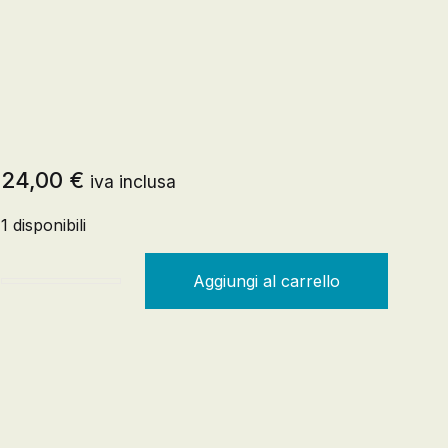
Registrazione
Creare un account
24,00
€
iva inclusa
1 disponibili
Aggiungi al carrello
21 LEZIONI PER IL XXI SECOLO quantità