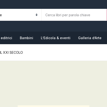
La tua b
N
editrici
Bambini
L’Edicola & eventi
Galleria d’Arte
 IL XXI SECOLO
P