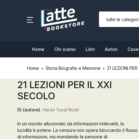
SHOP BY CATEGORY
Home
Home
Chi siamo
Libri
Autori
Case 
Chi siamo
Home
Storia Biografie e Memorie
21 LEZIONI PER
Libri
21 LEZIONI PER IL XXI
Autori
SECOLO
Case editrici
Di (autore)
Harari Yuval Noah
Bambini
In un mondo alluvionato da informazioni irrilevanti, la
lucidità è potere. La censura non opera bloccando il flusso
L’Edicola & eventi
di informazioni, ma inondando le persone di