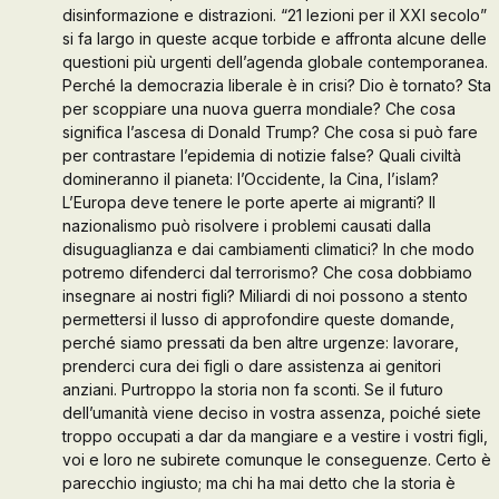
disinformazione e distrazioni. “21 lezioni per il XXI secolo”
Galleria d’Arte
si fa largo in queste acque torbide e affronta alcune delle
questioni più urgenti dell’agenda globale contemporanea.
Perché la democrazia liberale è in crisi? Dio è tornato? Sta
Contattaci
per scoppiare una nuova guerra mondiale? Che cosa
significa l’ascesa di Donald Trump? Che cosa si può fare
per contrastare l’epidemia di notizie false? Quali civiltà
domineranno il pianeta: l’Occidente, la Cina, l’islam?
L’Europa deve tenere le porte aperte ai migranti? Il
nazionalismo può risolvere i problemi causati dalla
disuguaglianza e dai cambiamenti climatici? In che modo
potremo difenderci dal terrorismo? Che cosa dobbiamo
insegnare ai nostri figli? Miliardi di noi possono a stento
permettersi il lusso di approfondire queste domande,
perché siamo pressati da ben altre urgenze: lavorare,
prenderci cura dei figli o dare assistenza ai genitori
anziani. Purtroppo la storia non fa sconti. Se il futuro
dell’umanità viene deciso in vostra assenza, poiché siete
troppo occupati a dar da mangiare e a vestire i vostri figli,
voi e loro ne subirete comunque le conseguenze. Certo è
parecchio ingiusto; ma chi ha mai detto che la storia è