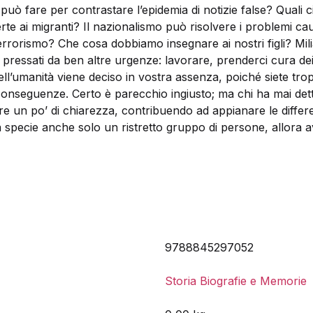
uò fare per contrastare l’epidemia di notizie false? Quali ci
rte ai migranti? Il nazionalismo può risolvere i problemi ca
rrorismo? Che cosa dobbiamo insegnare ai nostri figli? Milia
ssati da ben altre urgenze: lavorare, prenderci cura dei fi
dell’umanità viene deciso in vostra assenza, poiché siete tro
e conseguenze. Certo è parecchio ingiusto; ma chi ha mai det
rire un po’ di chiarezza, contribuendo ad appianare le differ
ra specie anche solo un ristretto gruppo di persone, allora 
9788845297052
Storia Biografie e Memorie