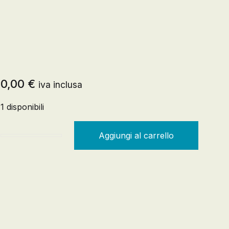
Registrazione
Creare un account
0,00
€
iva inclusa
1 disponibili
Aggiungi al carrello
Arabpop. Rivista di arti e letterature arabe contemporane