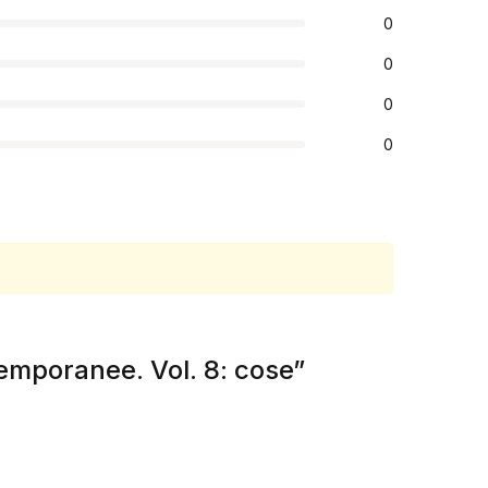
0
0
0
0
ntemporanee. Vol. 8: cose”