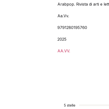
Arabpop. Rivista di arti e l
Aa.Vv.
9791280195760
2025
AA.VV.
5 stelle