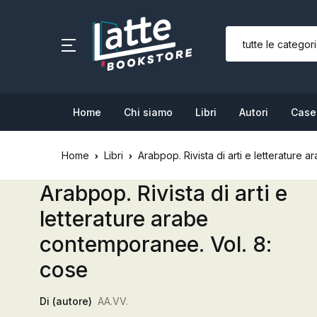
SHOP BY CATEGORY
Home
Home
Chi siamo
Libri
Autori
Case 
Chi siamo
Home
Libri
Arabpop. Rivista di arti e letterature
Libri
Arabpop. Rivista di arti e
Autori
letterature arabe
Case editrici
contemporanee. Vol. 8:
cose
Bambini
Di (autore)
AA.VV.
L’Edicola & eventi