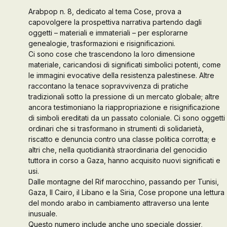
Arabpop n. 8, dedicato al tema Cose, prova a
Galleria d’Arte
capovolgere la prospettiva narrativa partendo dagli
oggetti – materiali e immateriali – per esplorarne
genealogie, trasformazioni e risignificazioni.
Contattaci
Ci sono cose che trascendono la loro dimensione
materiale, caricandosi di significati simbolici potenti, come
le immagini evocative della resistenza palestinese. Altre
raccontano la tenace sopravvivenza di pratiche
tradizionali sotto la pressione di un mercato globale; altre
ancora testimoniano la riappropriazione e risignificazione
di simboli ereditati da un passato coloniale. Ci sono oggetti
ordinari che si trasformano in strumenti di solidarietà,
riscatto e denuncia contro una classe politica corrotta; e
altri che, nella quotidianità straordinaria del genocidio
tuttora in corso a Gaza, hanno acquisito nuovi significati e
usi.
Dalle montagne del Rif marocchino, passando per Tunisi,
Gaza, Il Cairo, il Libano e la Siria, Cose propone una lettura
del mondo arabo in cambiamento attraverso una lente
inusuale.
Questo numero include anche uno speciale dossier,