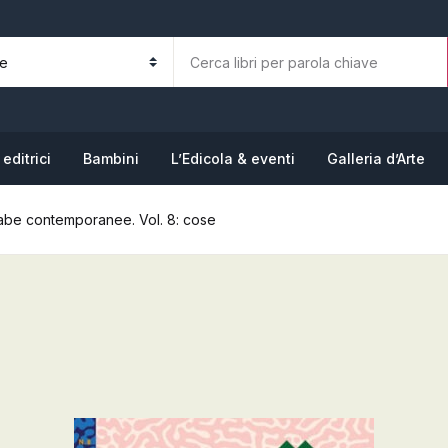
La tua b
N
editrici
Bambini
L’Edicola & eventi
Galleria d’Arte
 arabe contemporanee. Vol. 8: cose
P