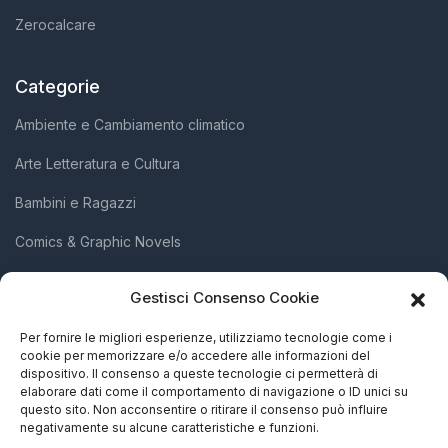
Zerocalcare
Categorie
Ambiente e Cambiamento climatico
Arte Letteratura e Cultura
Bambini e Ragazzi
Comics & Graphic Novels
Diritti Umani e Inclusione Sociale
Gestisci Consenso Cookie
Scienza e Innovazione
Per fornire le migliori esperienze, utilizziamo tecnologie come i
cookie per memorizzare e/o accedere alle informazioni del
Società e Attivismo
dispositivo. Il consenso a queste tecnologie ci permetterà di
elaborare dati come il comportamento di navigazione o ID unici su
Storia Biografie e Memorie
questo sito. Non acconsentire o ritirare il consenso può influire
negativamente su alcune caratteristiche e funzioni.