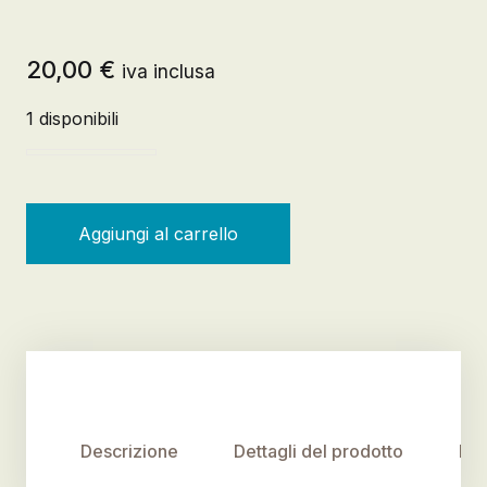
20,00
€
iva inclusa
1 disponibili
Capitale animale. Biopolitica e rendering quantità
Aggiungi al carrello
Descrizione
Dettagli del prodotto
Rec