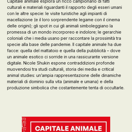
Capitale animale esplora un ricco campionario di fatti
culturali e materiali riguardanti il rapporto degli esseri umani
Galleria d’Arte
con le altre specie: le visite turistiche agli impianti di
macellazione (e il loro sorprendente legame con il cinema
Registrazione
Contattaci
delle origini); gli spot in cui gli animali simboleggiano la
promessa di un mondo incorporeo e indolore; le gerarchie
coloniali che i media usano per raccontare la prossimità tra
specie alla base delle pandemie. Il capitale animale ha due
Creare un account
facce: quella del mattatoio e quella della pubblicità – dove
un animale esotico ci sorride in una rassicurante versione
digitale. Nicole Shukin espone contraddizioni profonde
muovendosi tra studi culturali, storia dei media e critical
animal studies: un’ampia rappresentazione delle dinamiche
materiali di dominio sulla vita (animale e umana) e della
produzione simbolica che costantemente tenta di occultarle.