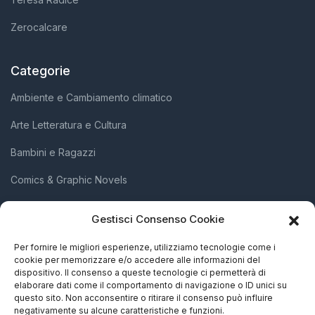
Zerocalcare
Categorie
Ambiente e Cambiamento climatico
Arte Letteratura e Cultura
Bambini e Ragazzi
Comics & Graphic Novels
Diritti Umani e Inclusione Sociale
Gestisci Consenso Cookie
Scienza e Innovazione
Per fornire le migliori esperienze, utilizziamo tecnologie come i
cookie per memorizzare e/o accedere alle informazioni del
Società e Attivismo
dispositivo. Il consenso a queste tecnologie ci permetterà di
elaborare dati come il comportamento di navigazione o ID unici su
Storia Biografie e Memorie
questo sito. Non acconsentire o ritirare il consenso può influire
negativamente su alcune caratteristiche e funzioni.