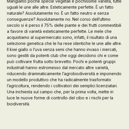
Mangiamo poche specie vegetali e pochissime varietà, tutte
uguali le une alle altre. Esteticamente perfette. È un fatto
Galleria d’Arte
naturale? Assolutamente no. È un fatto neutro e senza
conseguenze? Assolutamente no. Nel corso dell’ultimo
Registrazione
Contattaci
secolo si è perso il 75% delle piante e dei frutti commestibili
a favore di varietà esteticamente perfette. Le mele che
acquistiamo al supermercato sono, infatti, il risultato di una
selezione genetica che le ha rese identiche le une alle altre.
Creare un account
Il kiwi giallo o l’uva senza semi che hanno invaso i mercati,
sono gestiti da potenti club che oggi decidono chi e come
può coltivare frutta sotto brevetto. Pochi e potenti gruppi
industriali hanno estromesso dal mercato altre varietà,
riducendo drammaticamente l’agrobiodiversità e imponendo
un modello produttivo che ha radicalmente trasformato
l’agricoltura, rendendo i coltivatori dei semplici licenziatari.
Una inchiesta sul campo che, per la prima volta, mette in
luce le nuove forme di controllo del cibo e i rischi per la
biodiversità.