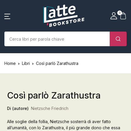
SHOP BY CATEGORY
La tua borsa della spesa
Account
Vicino
Vicino
0
(0)
Nome utente o email *
Home
Chi siamo
Nessun prodotto nel carrello.
Parola d'ordine *
Home
Libri
Così parlò Zarathustra
Libri
Autori
Così parlò Zarathustra
Case editrici
Di (autore)
Nietzsche Friedrich
Bambini
Alle soglie della follia, Nietzsche sosterrà di aver fatto
Ricordati
Ha dimenticato la
L’Edicola & eventi
all’umanità, con lo Zarathustra, il più grande dono che essa
password?
di me