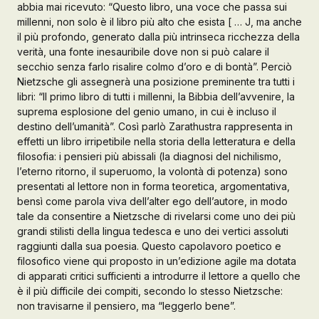
abbia mai ricevuto: “Questo libro, una voce che passa sui
millenni, non solo è il libro più alto che esista [ … J, ma anche
Galleria d’Arte
il più profondo, generato dalla più intrinseca ricchezza della
Registrazione
verità, una fonte inesauribile dove non si può calare il
Contattaci
secchio senza farlo risalire colmo d’oro e di bontà”. Perciò
Nietzsche gli assegnerà una posizione preminente tra tutti i
libri: “II primo libro di tutti i millenni, la Bibbia dell’avvenire, la
Creare un account
suprema esplosione del genio umano, in cui è incluso il
destino dell’umanità”. Così parlò Zarathustra rappresenta in
effetti un libro irripetibile nella storia della letteratura e della
filosofia: i pensieri più abissali (la diagnosi del nichilismo,
l’eterno ritorno, il superuomo, la volontà di potenza) sono
presentati al lettore non in forma teoretica, argomentativa,
bensì come parola viva dell’alter ego dell’autore, in modo
tale da consentire a Nietzsche di rivelarsi come uno dei più
grandi stilisti della lingua tedesca e uno dei vertici assoluti
raggiunti dalla sua poesia. Questo capolavoro poetico e
filosofico viene qui proposto in un’edizione agile ma dotata
di apparati critici sufficienti a introdurre il lettore a quello che
è il più difficile dei compiti, secondo lo stesso Nietzsche:
non travisarne il pensiero, ma “Ieggerlo bene”.