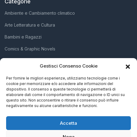
Categorie
Ambiente e Cambiamento climatico
Arte Letteratura e Cultura
Bambini e Ragazzi
Comics & Graphic Novels
Diritti Umani e Inclusione Sociale
Gestisci Consenso Cookie
Scienza e Innovazione
Per fornire le migliori esperienze, utilizziamo tecnologie come i
cookie per memorizzare e/o accedere alle informazioni del
Società e Attivismo
dispositivo. Il consenso a queste tecnologie ci permetterà di
elaborare dati come il comportamento di navigazione o ID unici su
Storia Biografie e Memorie
questo sito. Non acconsentire o ritirare il consenso può influire
negativamente su alcune caratteristiche e funzioni.
Accetta
Nega