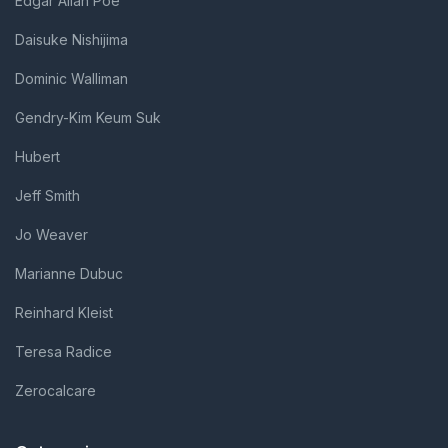
Edgar Allan Poe
Daisuke Nishijima
Dominic Walliman
Gendry-Kim Keum Suk
Hubert
Jeff Smith
Jo Weaver
Marianne Dubuc
Reinhard Kleist
Teresa Radice
Zerocalcare