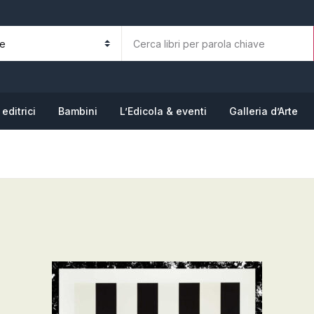
La tua b
N
editrici
Bambini
L’Edicola & eventi
Galleria d’Arte
P