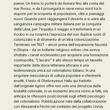
paese. Un treno lo porterà da Asmara fino alla costa del
Galleria d’Arte
mar Rosso, e da lì proseguirà in nave verso nord tra lo
stupore per la scoperta di popolazioni, città e paesaggi
nuovi. Quando però raggiungerà il deserto e si unirà alla
Contattaci
sanguinosa campagna militare italiana per la conquista
della Libia, per Tequabo il viaggio si trasformerà in un
incubo in cui scoprirà l’asprezza del suo duplice ruolo di
colonizzato e di strumento di un’altra colonizzazione.
Terminato nel 1927 – ancor prima dell’espansione fascista
in Etiopia – da un brillante religioso eritreo che aveva
sfruttato i canali ecclesiastici per acquisire una formazione
cosmopolita, “L’ascaro” è allo stesso tempo un tassello
importante della storia letteraria africana e una
testimonianza unica sul colonialismo italiano. In una
singolare mescolanza di cultura popolare e riferimenti
eruditi, il testo di Ghebreyesus Hailu qui tradotto
dall’originale tigrino offre non solo una denuncia della
brutalità coloniale, in un momento ancora vicino ai fatti, ma
anticipa le riflessioni postcoloniali sugli effetti psicologici
del colonialismo. Pubblicazione nata dalla collaborazione
con Alessandra Ferrini nel contesto del progetto Unruly