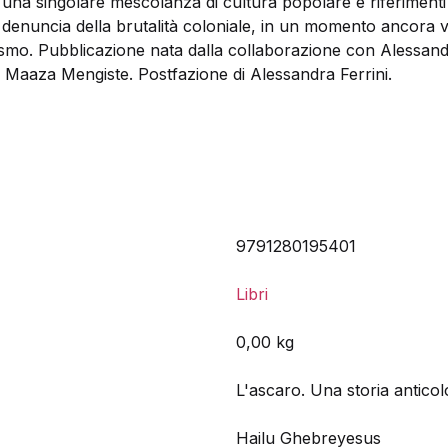
 una singolare mescolanza di cultura popolare e riferimenti 
 denuncia della brutalità coloniale, in un momento ancora vici
nialismo. Pubblicazione nata dalla collaborazione con Alessan
 Maaza Mengiste. Postfazione di Alessandra Ferrini.
9791280195401
Libri
0,00 kg
L'ascaro. Una storia anticol
Hailu Ghebreyesus