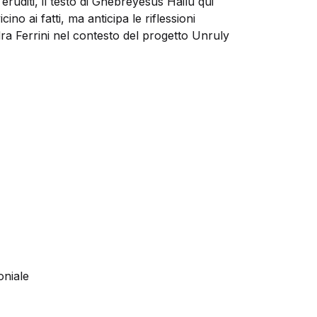
eruditi, il testo di Ghebreyesus Hailu qui
no ai fatti, ma anticipa le riflessioni
dra Ferrini nel contesto del progetto Unruly
oniale