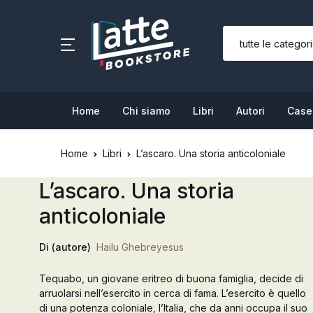
SHOP BY CATEGORY
Home
Home
Chi siamo
Libri
Autori
Case 
Chi siamo
Home
Libri
L’ascaro. Una storia anticoloniale
Libri
L’ascaro. Una storia
Autori
anticoloniale
Case editrici
Di (autore)
Hailu Ghebreyesus
Bambini
Tequabo, un giovane eritreo di buona famiglia, decide di
arruolarsi nell’esercito in cerca di fama. L’esercito è quello
L’Edicola & eventi
di una potenza coloniale, l’Italia, che da anni occupa il suo