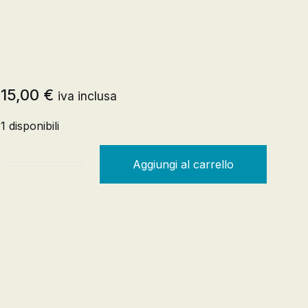
Registrazione
15,00
€
iva inclusa
Creare un account
1 disponibili
Aggiungi al carrello
L'ascaro. Una storia anticoloniale quantità