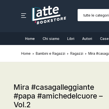
SHOP BY CATEGORY
Home
Home
Chi siamo
Libri
Autori
Case 
Chi siamo
Home
Bambini e Ragazzi
Ragazzi
Mira #casaga
Libri
Autori
Case editrici
Mira #casagalleggiante
Bambini
#papa #amichedelcuore –
Vol.2
L’Edicola & eventi