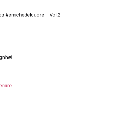
pa #amichedelcuore – Vol.2
gnhøi
emire