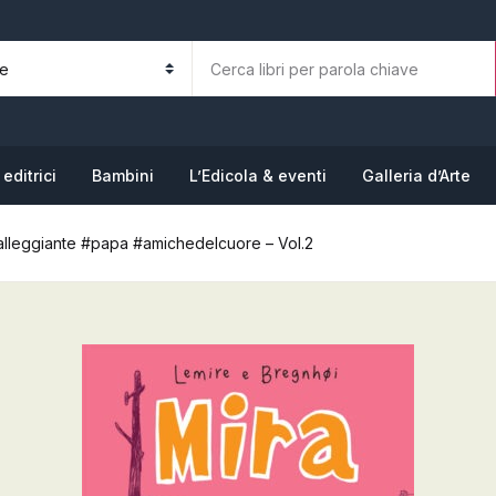
La tua b
N
editrici
Bambini
L’Edicola & eventi
Galleria d’Arte
lleggiante #papa #amichedelcuore – Vol.2
P