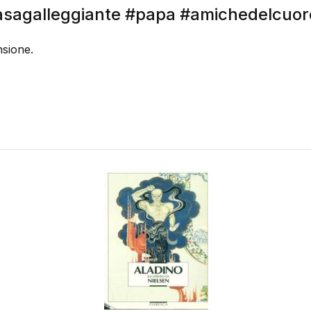
#casagalleggiante #papa #amichedelcuor
sione.