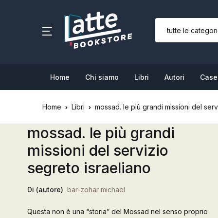
SHOP BY CATEGORY
Home
Home
Chi siamo
Libri
Autori
Case 
Chi siamo
Home
Libri
mossad. le più grandi missioni del serv
Libri
mossad. le più grandi
Autori
missioni del servizio
Case editrici
segreto israeliano
Bambini
Di (autore)
bar-zohar michael
L’Edicola & eventi
Questa non è una “storia” del Mossad nel senso proprio