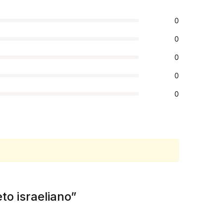
0
0
0
0
0
eto israeliano”