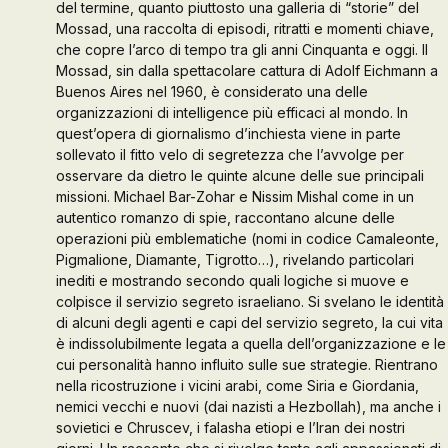
del termine, quanto piuttosto una galleria di “storie” del
Mossad, una raccolta di episodi, ritratti e momenti chiave,
Galleria d’Arte
che copre l’arco di tempo tra gli anni Cinquanta e oggi. Il
Mossad, sin dalla spettacolare cattura di Adolf Eichmann a
Contattaci
Buenos Aires nel 1960, è considerato una delle
organizzazioni di intelligence più efficaci al mondo. In
quest’opera di giornalismo d’inchiesta viene in parte
sollevato il fitto velo di segretezza che l’avvolge per
osservare da dietro le quinte alcune delle sue principali
missioni. Michael Bar-Zohar e Nissim Mishal come in un
autentico romanzo di spie, raccontano alcune delle
operazioni più emblematiche (nomi in codice Camaleonte,
Pigmalione, Diamante, Tigrotto…), rivelando particolari
inediti e mostrando secondo quali logiche si muove e
colpisce il servizio segreto israeliano. Si svelano le identità
di alcuni degli agenti e capi del servizio segreto, la cui vita
è indissolubilmente legata a quella dell’organizzazione e le
cui personalità hanno influito sulle sue strategie. Rientrano
nella ricostruzione i vicini arabi, come Siria e Giordania,
nemici vecchi e nuovi (dai nazisti a Hezbollah), ma anche i
sovietici e Chruscev, i falasha etiopi e l’Iran dei nostri