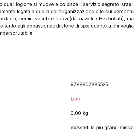
quali logiche si muove e colpisce il servizio segreto israelia
bilmente legata a quella dell’organizzazione e le cui personal
iordania, nemici vecchi e nuovi (dai nazisti a Hezbollah), ma 
lge tanto agli appassionati di storie di spie quanto a chi vo
imperscrutabile.
9788807885525
Libri
0,00 kg
mossad. le più grandi mission