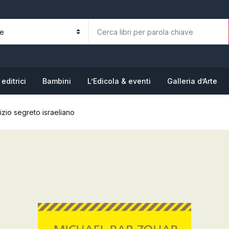
La tua b
N
editrici
Bambini
L’Edicola & eventi
Galleria d’Arte
izio segreto israeliano
P