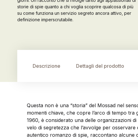
giorni. Un racconto che si rivolge tanto agli appassionati di
storie di spie quanto a chi voglia scoprire qualcosa di più
su come funziona un servizio segreto ancora attivo, per
definizione imperscrutabile.
Descrizione
Dettagli del prodotto
Questa non è una “storia” del Mossad nel senso p
momenti chiave, che copre l’arco di tempo tra g
1960, è considerato una delle organizzazioni di in
velo di segretezza che l’avvolge per osservare 
autentico romanzo di spie, raccontano alcune d