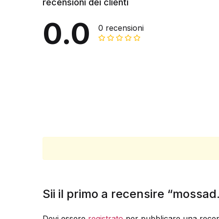
recensioni dei clienti
0.0
0 recensioni
Sii il primo a recensire “mossad.
Devi essere
registrato
per pubblicare una recen