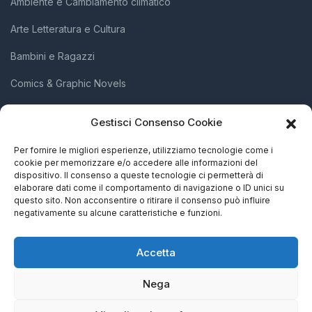
Ambiente e Cambiamento climatico
Arte Letteratura e Cultura
Bambini e Ragazzi
Comics & Graphic Novels
Diritti Umani e Inclusione Sociale
Gestisci Consenso Cookie
Scienza e Innovazione
Per fornire le migliori esperienze, utilizziamo tecnologie come i
cookie per memorizzare e/o accedere alle informazioni del
Società e Attivismo
dispositivo. Il consenso a queste tecnologie ci permetterà di
elaborare dati come il comportamento di navigazione o ID unici su
Storia Biografie e Memorie
questo sito. Non acconsentire o ritirare il consenso può influire
negativamente su alcune caratteristiche e funzioni.
Accetta
Nega