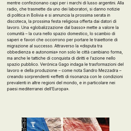
mentre confezionano capi per i marchi di lusso argentini. Alla
radio, che trasmette da uno dei laboratori, si danno notizie
Galleria d’Arte
di politica in Bolivia e si annuncia la prossima serata in
Registrazione
discoteca, la prossima festa religiosa offerta dai datori di
Contattaci
lavoro. Una «globalizzazione dal basso» mette a valore la
comunità – la cura nello spazio domestico, lo scambio di
saperi e favori che occorrono per portare le traiettorie di
Creare un account
migrazione al successo. Attraverso la «disputa tra
obbedienza e autonomia» non solo le città cambiano forma,
ma anche le tattiche di conquista di diritti e l’azione nello
spazio pubblico. Verónica Gago indaga le trasformazioni del
lavoro e della produzione – come nota Sandro Mezzadra –
creando sorprendenti «effetti di risonanza con le condizioni
prevalenti in altre regioni del mondo, e in particolare nei
paesi mediterranei dell’Europa».