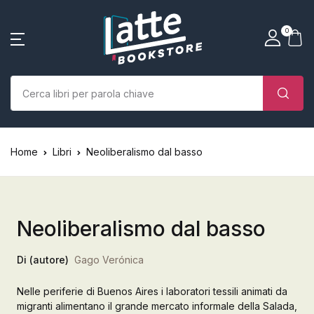
SHOP BY CATEGORY
La tua borsa della spesa
Account
Vicino
Vicino
0
(0)
Nome utente o email *
Home
Chi siamo
Nessun prodotto nel carrello.
Parola d'ordine *
Home
Libri
Neoliberalismo dal basso
Libri
Autori
Neoliberalismo dal basso
Case editrici
Di (autore)
Gago Verónica
Bambini
Nelle periferie di Buenos Aires i laboratori tessili animati da
Ricordati
Ha dimenticato la
L’Edicola & eventi
migranti alimentano il grande mercato informale della Salada,
password?
di me