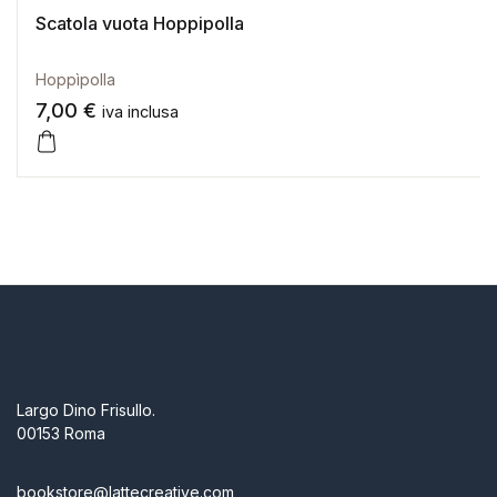
Scatola vuota Hoppipolla
Hoppìpolla
7,00
€
iva inclusa
Largo Dino Frisullo.
00153 Roma
bookstore@lattecreative.com