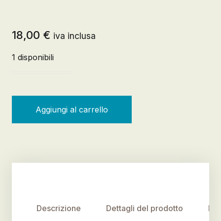
18,00
€
iva inclusa
1 disponibili
Neoliberalismo dal basso quantità
Aggiungi al carrello
Descrizione
Dettagli del prodotto
Rec