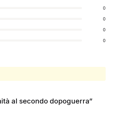
0
0
0
0
ichità al secondo dopoguerra”