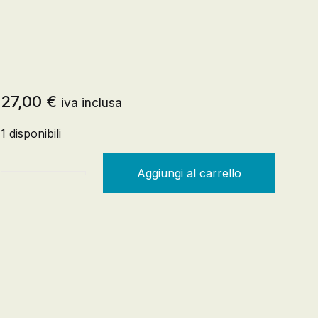
Registrazione
27,00
€
iva inclusa
Creare un account
1 disponibili
Aggiungi al carrello
Tutta un'altra storia. L'omosessualità dall'antichità al 