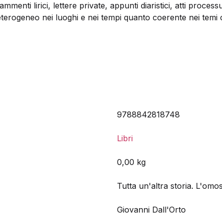
rammenti lirici, lettere private, appunti diaristici, atti process
rogeneo nei luoghi e nei tempi quanto coerente nei temi c
9788842818748
Libri
0,00 kg
Tutta un'altra storia. L'omo
Giovanni Dall'Orto