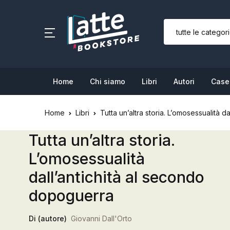
SHOP BY CATEGORY
Home
Home
Chi siamo
Libri
Autori
Case 
Chi siamo
Home
Libri
Tutta un’altra storia. L’omosessualità 
Libri
Tutta un’altra storia.
Autori
L’omosessualità
Case editrici
dall’antichità al secondo
dopoguerra
Bambini
Di (autore)
Giovanni Dall'Orto
L’Edicola & eventi