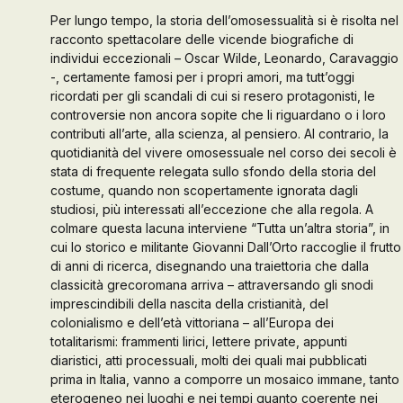
Per lungo tempo, la storia dell’omosessualità si è risolta nel
Galleria d’Arte
racconto spettacolare delle vicende biografiche di
individui eccezionali – Oscar Wilde, Leonardo, Caravaggio
-, certamente famosi per i propri amori, ma tutt’oggi
Contattaci
ricordati per gli scandali di cui si resero protagonisti, le
controversie non ancora sopite che li riguardano o i loro
contributi all’arte, alla scienza, al pensiero. Al contrario, la
quotidianità del vivere omosessuale nel corso dei secoli è
stata di frequente relegata sullo sfondo della storia del
costume, quando non scopertamente ignorata dagli
studiosi, più interessati all’eccezione che alla regola. A
colmare questa lacuna interviene “Tutta un’altra storia”, in
cui lo storico e militante Giovanni Dall’Orto raccoglie il frutto
di anni di ricerca, disegnando una traiettoria che dalla
classicità grecoromana arriva – attraversando gli snodi
imprescindibili della nascita della cristianità, del
colonialismo e dell’età vittoriana – all’Europa dei
totalitarismi: frammenti lirici, lettere private, appunti
diaristici, atti processuali, molti dei quali mai pubblicati
prima in Italia, vanno a comporre un mosaico immane, tanto
eterogeneo nei luoghi e nei tempi quanto coerente nei