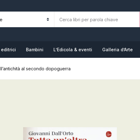
La tua b
N
editrici
Bambini
L’Edicola & eventi
Galleria d’Arte
dall’antichità al secondo dopoguerra
P