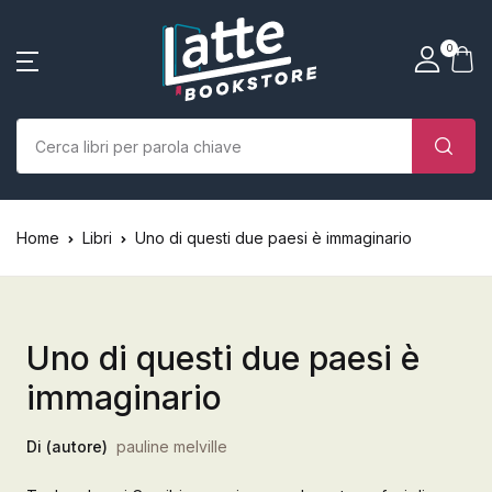
SHOP BY CATEGORY
La tua borsa della spesa
Account
Vicino
Vicino
0
(0)
Nome utente o email *
Home
Chi siamo
Nessun prodotto nel carrello.
Parola d'ordine *
Home
Libri
Uno di questi due paesi è immaginario
Libri
Autori
Uno di questi due paesi è
Case editrici
immaginario
Bambini
Di (autore)
pauline melville
Ricordati
Ha dimenticato la
L’Edicola & eventi
password?
di me