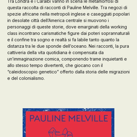
Tra Londra e i Caraibi vanno in scena le metamorfosi di
questa raccolta di racconti di Pauline Melville. Tra negozi di
Galleria d’Arte
spezie africane nella metropoli inglese e caseggiati popolari
in desolate città dell’America centrale si muovono i
Registrazione
Contattaci
personaggi di queste storie, dove emarginati della working
class incontrano carismatiche figure dai poteri soprannaturali
e il confine tra sogno e realtà si fa labile tanto quanto la
distanza tra le due sponde dell’oceano. Nei racconti, la pura
Creare un account
cattiveria della vita quotidiana è compensata da
un’immaginazione comica, componendo trame inquietanti e
allo stesso tempo divertenti, che giocano con il
“caleidoscopio genetico” offerto dalla storia delle migrazioni
e del colonialismo.