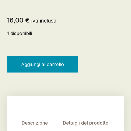
16,00
€
iva inclusa
1 disponibili
Uno di questi due paesi è immaginario quantità
Aggiungi al carrello
Descrizione
Dettagli del prodotto
Rec