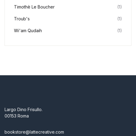
Timothè Le Boucher
(1)
Troub's
(1)
Wi'am Qudaih
(1)
Largo Dino Frisullo.
00153 Roma
bookstore@lattecreative.com