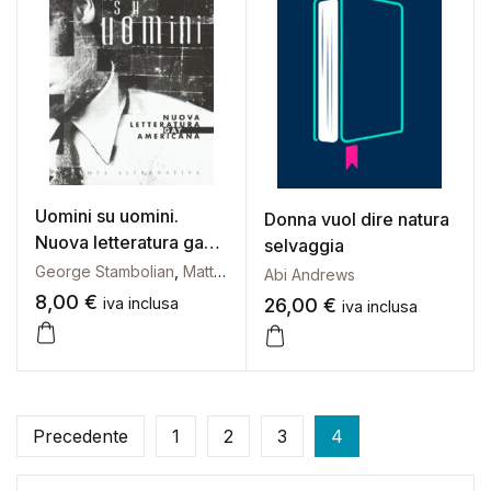
Uomini su uomini.
Donna vuol dire natura
Nuova letteratura gay
selvaggia
americana
George Stambolian
,
Matteo B. Bianchi
Abi Andrews
8,00
€
iva inclusa
26,00
€
iva inclusa
Precedente
1
2
3
4