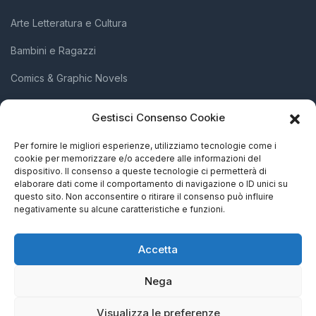
Arte Letteratura e Cultura
Bambini e Ragazzi
Comics & Graphic Novels
Diritti Umani e Inclusione Sociale
Gestisci Consenso Cookie
Scienza e Innovazione
Per fornire le migliori esperienze, utilizziamo tecnologie come i
cookie per memorizzare e/o accedere alle informazioni del
Società e Attivismo
dispositivo. Il consenso a queste tecnologie ci permetterà di
elaborare dati come il comportamento di navigazione o ID unici su
Storia Biografie e Memorie
questo sito. Non acconsentire o ritirare il consenso può influire
negativamente su alcune caratteristiche e funzioni.
Accetta
Nega
Visualizza le preferenze