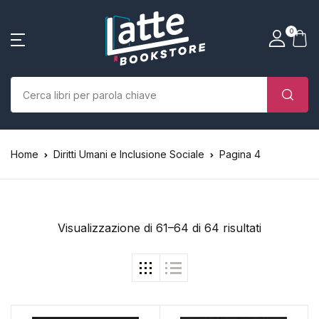
SHOP BY CATEGORY
La tua borsa della spesa
Account
Vicino
Vicino
0
(0)
Nome utente o email *
Home
Chi siamo
Nessun prodotto nel carrello.
Parola d'ordine *
Home
Diritti Umani e Inclusione Sociale
Pagina 4
Libri
Autori
Visualizzazione di 61–64 di 64 risultati
Case editrici
Bambini
Ricordati
Ha dimenticato la
L’Edicola & eventi
password?
di me