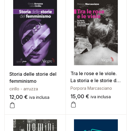
Galleria d’Arte
Registrazione
Contattaci
Creare un account
Tra le rose e le viole.
Storia delle storie del
La storia e le storie di
femminismo
transessuali e travestiti
Porpora Marcasciano
cirillo - arruzza
15,00
€
12,00
€
iva inclusa
iva inclusa