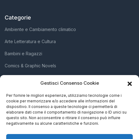
Categorie
Ambiente e Cambiamento climatico
Arte Letteratura e Cultura
Bambini e Ragazzi
Comics & Graphic Novels
Diritti Umani e Inclusione Sociale
Gestisci Consenso Cookie
Scienza e Innovazione
Per fornire le migliori esperienze, utilizziamo tecnologie come i
cookie per memorizzare e/o accedere alle informazioni del
Società e Attivismo
dispositivo. Il consenso a queste tecnologie ci permetterà di
elaborare dati come il comportamento di navigazione o ID unici su
Storia Biografie e Memorie
questo sito. Non acconsentire o ritirare il consenso può influire
negativamente su alcune caratteristiche e funzioni.