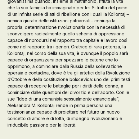
giovanissima quando, insieme al matrimonio, rifiuta la vita
che la sua famiglia ha immaginato per lei. Si tratta del primo
Galleria d’Arte
di un’infinita serie di atti di ribellione con i quali la Kollontaj –
nemica giurata delle istituzioni patriarcali – coniuga la
Registrazione
Contattaci
propria, determinazione rivoluzionaria con la necessità di
sconvolgere radicalmente quello schema di oppressione
capace di riprodursi nel rapporto tra capitale e lavoro così
come nel rapporto tra i generi. Oratrice di rara potenza, la
Creare un account
Kollontaj, nel corso della sua vita, è ovunque il popolo sarà
capace di organizzarsi per spezzare le catene che lo
opprimono, a cominciare dalla Russia della sollevazione
operaia e contadina, dove è tra gli artefici della Rivoluzione
d’Ottobre e della costituzione bolscevica: uno dei primi testi
capace di recepire le battaglie per i diritti delle donne, a
cominciare dalle questioni del divorzio e dell’aborto. Con le
sue “Idee di una comunista sessualmente emancipata”,
Aleksandra M. Kollontaj rende in prima persona una
testimonianza capace di proiettare nel futuro un nuovo
concetto di amore e di lotta, di impegno rivoluzionario e
irriducibile passione per la libertà.