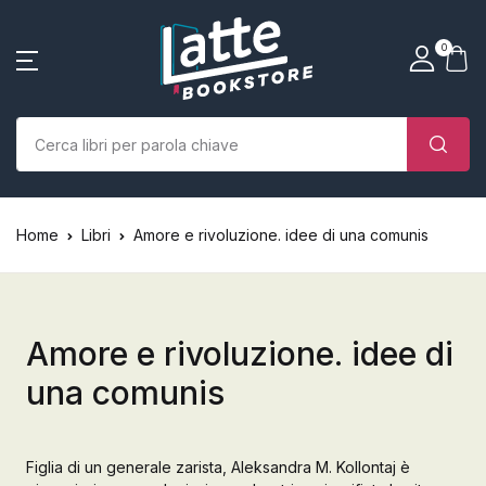
SHOP BY CATEGORY
La tua borsa della spesa
Account
Vicino
Vicino
0
(0)
Nome utente o email *
Home
Chi siamo
Nessun prodotto nel carrello.
Parola d'ordine *
Home
Libri
Amore e rivoluzione. idee di una comunis
Libri
Autori
Amore e rivoluzione. idee di
Case editrici
una comunis
Bambini
Ricordati
Ha dimenticato la
Figlia di un generale zarista, Aleksandra M. Kollontaj è
L’Edicola & eventi
password?
di me