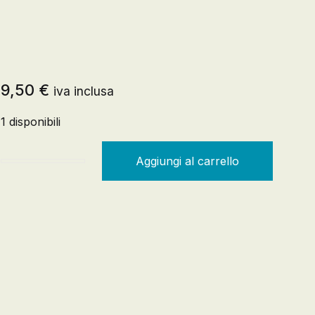
Registrazione
9,50
€
iva inclusa
Creare un account
1 disponibili
Aggiungi al carrello
Assassinio al Comitato Centrale quantità