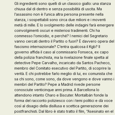
Gli ingredienti sono quelli di un classico giallo: una stanza
Galleria d’Arte
chiusa dal di dentro e senza possibilità di uscita. Ma
l’assassino non è l’unica altra persona presente nella
stanza, i sospettabili sono circa due milioni e i moventi
Contattaci
metà di mille. E lo svolgimento delle indagini farà emergere
coinvolgimenti oscuri e misteriosi tradimenti. Chi ha
commesso l’omicidio, e perché? I nemici del Segretario
vanno cercati dentro il Partito o fuori? È davvero opera del
fascismo internazionale? C’entra qualcosa il Kgb? Il
governo affida il caso al commissario Fonseca, ex capo
della polizia franchista, ma la rivelazione finale spetta al
detective Pepe Carvalho, incaricato da Santos Pacheco,
membro del Comitato esecutivo del Partito, di scoprire la
verità. E chi potrebbe farlo meglio di lui, ex comunista che
sa chi sono, come sono, da dove vengono e dove vanno i
membri del Partito? Pepe a Madrid rivede persone
conosciute venticinque anni prima. A Barcellona lo
attendono intanto Charo e Biscuter. Montalbán fonde la
forma del racconto poliziesco con i temi politici e dà voce
così al disagio della disillusa e scettica generazione dei
postfranchisti. Dal libro è stato tratto il film, “Asesinato en el