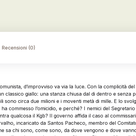
Recensioni (0)
comunista, d’improvviso va via la luce. Con la complicità del
un classico giallo: una stanza chiusa dal di dentro e senza po
li sono circa due milioni e i moventi metà di mille. E lo svo
hi ha commesso l’omicidio, e perché? I nemici del Segretario 
tra qualcosa il Kgb? Il governo affida il caso al commissar
arvalho, incaricato da Santos Pacheco, membro del Comitato e
 che sa chi sono, come sono, da dove vengono e dove vanno