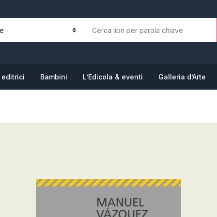
La tua b
N
editrici
Bambini
L’Edicola & eventi
Galleria d’Arte
P