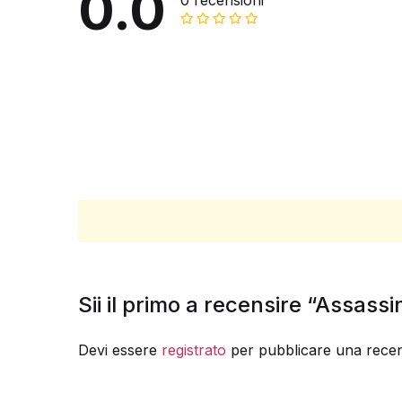
0.0
0 recensioni
Sii il primo a recensire “Assass
Devi essere
registrato
per pubblicare una recen