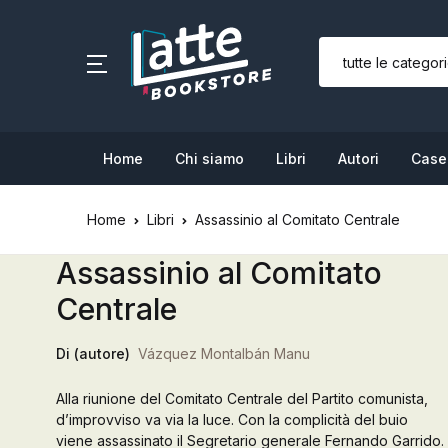
SHOP BY CATEGORY
Home
Home
Chi siamo
Libri
Autori
Case 
Chi siamo
Home
Libri
Assassinio al Comitato Centrale
Libri
Assassinio al Comitato
Autori
Centrale
Case editrici
Di (autore)
Vázquez Montalbán Manu
Bambini
Alla riunione del Comitato Centrale del Partito comunista,
d’improvviso va via la luce. Con la complicità del buio
L’Edicola & eventi
viene assassinato il Segretario generale Fernando Garrido.