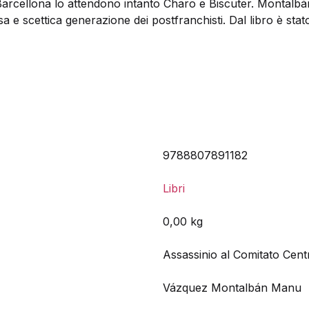
arcellona lo attendono intanto Charo e Biscuter. Montalbán
lusa e scettica generazione dei postfranchisti. Dal libro è stat
9788807891182
Libri
0,00 kg
Assassinio al Comitato Cent
Vázquez Montalbán Manu