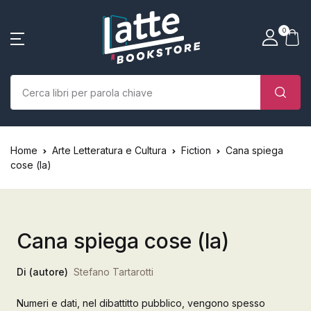
SHOP BY CATEGORY
La tua borsa della spesa
Account
Vicino
Vicino
0
(0)
Nome utente o email *
Home
Chi siamo
Nessun prodotto nel carrello.
Parola d'ordine *
Home
Arte Letteratura e Cultura
Fiction
Cana spiega
Libri
cose (la)
Autori
Case editrici
Cana spiega cose (la)
Bambini
Di (autore)
Stefano Tartarotti
Ricordati
Ha dimenticato la
L’Edicola & eventi
Numeri e dati, nel dibattitto pubblico, vengono spesso
password?
di me