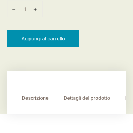
Cana spiega cose (la) quantità
Aggiungi al carrello
Descrizione
Dettagli del prodotto
Rec