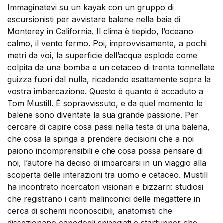
Immaginatevi su un kayak con un gruppo di
escursionisti per avvistare balene nella baia di
Monterey in California. Il clima è tiepido, l’oceano
calmo, il vento fermo. Poi, improvvisamente, a pochi
metri da voi, la superficie dell’acqua esplode come
colpita da una bomba e un cetaceo di trenta tonnellate
guizza fuori dal nulla, ricadendo esattamente sopra la
vostra imbarcazione. Questo è quanto è accaduto a
Tom Mustill. È sopravvissuto, e da quel momento le
balene sono diventate la sua grande passione. Per
cercare di capire cosa passi nella testa di una balena,
che cosa la spinga a prendere decisioni che a noi
paiono incomprensibili e che cosa possa pensare di
noi, l’autore ha deciso di imbarcarsi in un viaggio alla
scoperta delle interazioni tra uomo e cetaceo. Mustill
ha incontrato ricercatori visionari e bizzarri: studiosi
che registrano i canti malinconici delle megattere in
cerca di schemi riconoscibili, anatomisti che
dissezionano capodogli spiaggiati e startupper che