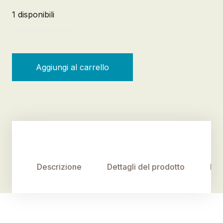
1 disponibili
Come parlare il balenese. il futuro della comunicazio
Aggiungi al carrello
Descrizione
Dettagli del prodotto
Rec