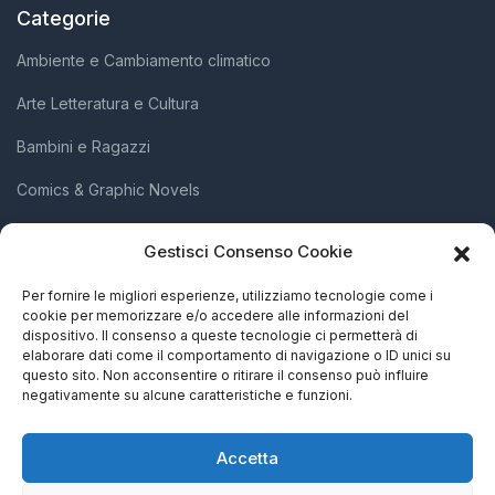
Categorie
Ambiente e Cambiamento climatico
Arte Letteratura e Cultura
Bambini e Ragazzi
Comics & Graphic Novels
Diritti Umani e Inclusione Sociale
Gestisci Consenso Cookie
Scienza e Innovazione
Per fornire le migliori esperienze, utilizziamo tecnologie come i
cookie per memorizzare e/o accedere alle informazioni del
Società e Attivismo
dispositivo. Il consenso a queste tecnologie ci permetterà di
elaborare dati come il comportamento di navigazione o ID unici su
Storia Biografie e Memorie
questo sito. Non acconsentire o ritirare il consenso può influire
negativamente su alcune caratteristiche e funzioni.
Accetta