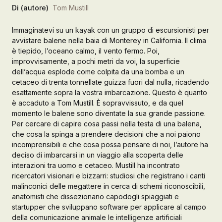
Di (autore)
Tom Mustill
Galleria d’Arte
Immaginatevi su un kayak con un gruppo di escursionisti per
Registrazione
avvistare balene nella baia di Monterey in California. Il clima
Contattaci
è tiepido, l’oceano calmo, il vento fermo. Poi,
improvvisamente, a pochi metri da voi, la superficie
dell’acqua esplode come colpita da una bomba e un
Creare un account
cetaceo di trenta tonnellate guizza fuori dal nulla, ricadendo
esattamente sopra la vostra imbarcazione. Questo è quanto
è accaduto a Tom Mustill. È sopravvissuto, e da quel
momento le balene sono diventate la sua grande passione.
Per cercare di capire cosa passi nella testa di una balena,
che cosa la spinga a prendere decisioni che a noi paiono
incomprensibili e che cosa possa pensare di noi, l’autore ha
deciso di imbarcarsi in un viaggio alla scoperta delle
interazioni tra uomo e cetaceo. Mustill ha incontrato
ricercatori visionari e bizzarri: studiosi che registrano i canti
malinconici delle megattere in cerca di schemi riconoscibili,
anatomisti che dissezionano capodogli spiaggiati e
startupper che sviluppano software per applicare al campo
della comunicazione animale le intelligenze artificiali