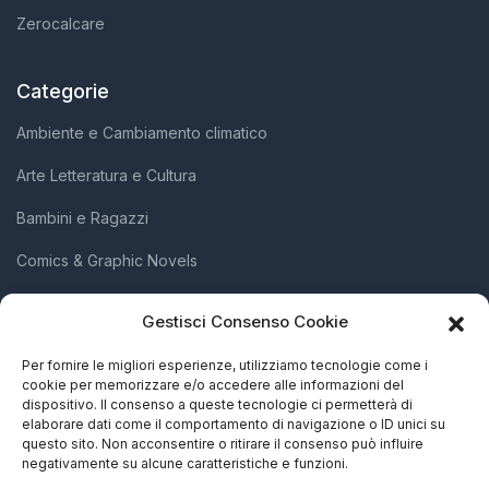
Zerocalcare
Categorie
Ambiente e Cambiamento climatico
Arte Letteratura e Cultura
Bambini e Ragazzi
Comics & Graphic Novels
Diritti Umani e Inclusione Sociale
Gestisci Consenso Cookie
Scienza e Innovazione
Per fornire le migliori esperienze, utilizziamo tecnologie come i
cookie per memorizzare e/o accedere alle informazioni del
Società e Attivismo
dispositivo. Il consenso a queste tecnologie ci permetterà di
elaborare dati come il comportamento di navigazione o ID unici su
Storia Biografie e Memorie
questo sito. Non acconsentire o ritirare il consenso può influire
negativamente su alcune caratteristiche e funzioni.