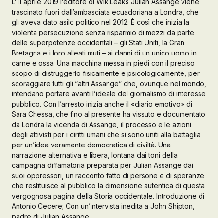
L’11 aprile 2019 l’editore di WikiLeaks Julian Assange viene
trascinato fuori dall’ambasciata ecuadoriana a Londra, che
Galleria d’Arte
gli aveva dato asilo politico nel 2012. È così che inizia la
violenta persecuzione senza risparmio di mezzi da parte
Registrazione
Contattaci
delle superpotenze occidentali – gli Stati Uniti, la Gran
Bretagna e i loro alleati muti – ai danni di un unico uomo in
carne e ossa. Una macchina messa in piedi con il preciso
scopo di distruggerlo fisicamente e psicologicamente, per
Creare un account
scoraggiare tutti gli “altri Assange” che, ovunque nel mondo,
intendano portare avanti l’ideale del giornalismo di interesse
pubblico. Con l’arresto inizia anche il «diario emotivo» di
Sara Chessa, che fino al presente ha vissuto e documentato
da Londra la vicenda di Assange, il processo e le azioni
degli attivisti per i diritti umani che si sono uniti alla battaglia
per un’idea veramente democratica di civiltà. Una
narrazione alternativa e libera, lontana dai toni della
campagna diffamatoria preparata per Julian Assange dai
suoi oppressori, un racconto fatto di persone e di speranze
che restituisce al pubblico la dimensione autentica di questa
vergognosa pagina della Storia occidentale. Introduzione di
Antonio Cecere; Con un’intervista inedita a John Shipton,
padre di Julian Assange.