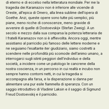
di eterno e di eccelso nella letteratura mondiale. Per me la
tragedia dei Karamazov non è inferiore alle vicende di
Galleria d’Arte
Oreste, all’epica di Omero, alla linea sublime dell’opera di
Registrazione
Goethe. Anzi, queste opere sono tutte più semplici, più
Contattaci
piane, meno ricche di conoscenze, meno gravide di
avvenire di quelle di Dostoevskij» (Stefan Zweig). A un
secolo e mezzo dalla sua comparsa la potenza letteraria de
Creare un account
I fratelli Karamazov non si è affievolita. Ancora oggi, mentre
assistiamo al parricidio più famoso delle lettere moderne e
ne seguiamo l’esaltante iter giudiziario, siamo costretti a
scendere nelle profondità più scomode dell’animo umano, a
interrogarci sugli istinti peggiori dell’individuo e della
società, a incidere come un patologo le cancrene della
nostra coscienza, in un percorso in cui realtà e incubo non
sempre hanno contorni netti, in cui la tragedia si
accompagna alla farsa, e la disperazione si danna per
alimentare una pur esile fiammella di speranza. Con un
saggio introduttivo di Vladimir Laksin e il saggio di Sigmund
Freud Dostoevskij e il parricidio.