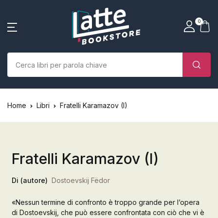
SHOP BY CATEGORY
La tua borsa della spesa
Account
Vicino
Vicino
0
(0)
Nome utente o email *
Home
Chi siamo
Nessun prodotto nel carrello.
Parola d'ordine *
Home
Libri
Fratelli Karamazov (I)
Libri
Autori
Fratelli Karamazov (I)
Case editrici
Di (autore)
Dostoevskij Fëdor
Bambini
«Nessun termine di confronto è troppo grande per l’opera
Ricordati
Ha dimenticato la
L’Edicola & eventi
di Dostoevskij, che può essere confrontata con ciò che vi è
password?
di me