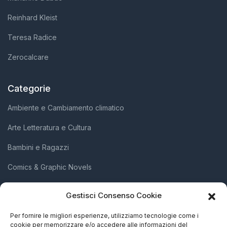
Reinhard Kleist
Teresa Radice
Zerocalcare
Categorie
Ambiente e Cambiamento climatico
Arte Letteratura e Cultura
Bambini e Ragazzi
Comics & Graphic Novels
Diritti Umani e Inclusione Sociale
Gestisci Consenso Cookie
Scienza e Innovazione
Per fornire le migliori esperienze, utilizziamo tecnologie come i
cookie per memorizzare e/o accedere alle informazioni del
Società e Attivismo