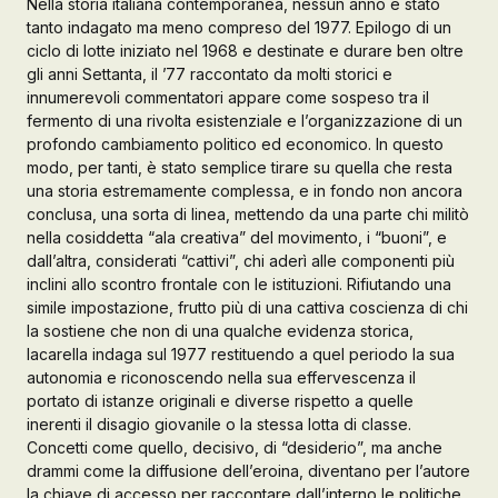
Nella storia italiana contemporanea, nessun anno è stato
tanto indagato ma meno compreso del 1977. Epilogo di un
Galleria d’Arte
ciclo di lotte iniziato nel 1968 e destinate e durare ben oltre
gli anni Settanta, il ’77 raccontato da molti storici e
Registrazione
Contattaci
innumerevoli commentatori appare come sospeso tra il
fermento di una rivolta esistenziale e l’organizzazione di un
profondo cambiamento politico ed economico. In questo
modo, per tanti, è stato semplice tirare su quella che resta
Creare un account
una storia estremamente complessa, e in fondo non ancora
conclusa, una sorta di linea, mettendo da una parte chi militò
nella cosiddetta “ala creativa” del movimento, i “buoni”, e
dall’altra, considerati “cattivi”, chi aderì alle componenti più
inclini allo scontro frontale con le istituzioni. Rifiutando una
simile impostazione, frutto più di una cattiva coscienza di chi
la sostiene che non di una qualche evidenza storica,
Iacarella indaga sul 1977 restituendo a quel periodo la sua
autonomia e riconoscendo nella sua effervescenza il
portato di istanze originali e diverse rispetto a quelle
inerenti il disagio giovanile o la stessa lotta di classe.
Concetti come quello, decisivo, di “desiderio”, ma anche
drammi come la diffusione dell’eroina, diventano per l’autore
la chiave di accesso per raccontare dall’interno le politiche