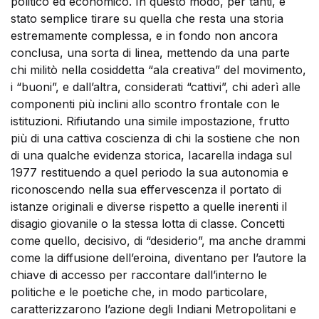
politico ed economico. In questo modo, per tanti, è
stato semplice tirare su quella che resta una storia
estremamente complessa, e in fondo non ancora
conclusa, una sorta di linea, mettendo da una parte
chi militò nella cosiddetta “ala creativa” del movimento,
i “buoni”, e dall’altra, considerati “cattivi”, chi aderì alle
componenti più inclini allo scontro frontale con le
istituzioni. Rifiutando una simile impostazione, frutto
più di una cattiva coscienza di chi la sostiene che non
di una qualche evidenza storica, Iacarella indaga sul
1977 restituendo a quel periodo la sua autonomia e
riconoscendo nella sua effervescenza il portato di
istanze originali e diverse rispetto a quelle inerenti il
disagio giovanile o la stessa lotta di classe. Concetti
come quello, decisivo, di “desiderio”, ma anche drammi
come la diffusione dell’eroina, diventano per l’autore la
chiave di accesso per raccontare dall’interno le
politiche e le poetiche che, in modo particolare,
caratterizzarono l’azione degli Indiani Metropolitani e