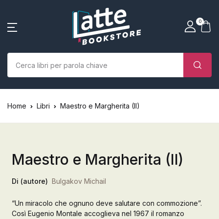
SHOP BY CATEGORY
La tua borsa della spesa
Account
Vicino
Vicino
0
(0)
Nome utente o email *
Home
Chi siamo
Nessun prodotto nel carrello.
Parola d'ordine *
Home
Libri
Maestro e Margherita (Il)
Libri
Autori
Maestro e Margherita (Il)
Case editrici
Di (autore)
Bulgakov Michail
Bambini
“Un miracolo che ognuno deve salutare con commozione”.
Ricordati
Ha dimenticato la
L’Edicola & eventi
Così Eugenio Montale accoglieva nel 1967 il romanzo
password?
di me