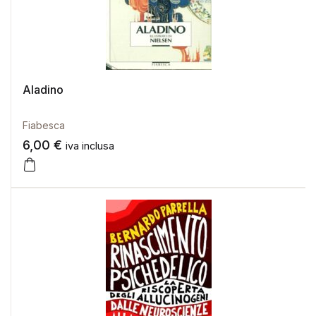
Aladino
Fiabesca
6,00
€
iva inclusa