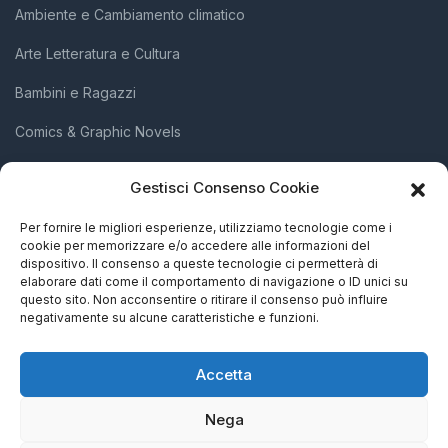
Ambiente e Cambiamento climatico
Arte Letteratura e Cultura
Bambini e Ragazzi
Comics & Graphic Novels
Diritti Umani e Inclusione Sociale
Gestisci Consenso Cookie
Scienza e Innovazione
Per fornire le migliori esperienze, utilizziamo tecnologie come i
cookie per memorizzare e/o accedere alle informazioni del
Società e Attivismo
dispositivo. Il consenso a queste tecnologie ci permetterà di
elaborare dati come il comportamento di navigazione o ID unici su
Storia Biografie e Memorie
questo sito. Non acconsentire o ritirare il consenso può influire
negativamente su alcune caratteristiche e funzioni.
Accetta
Nega