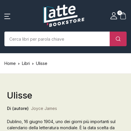
SHOP BY CATEGORY
La tua borsa della spesa
Account
Vicino
Vicino
0
(0)
Nome utente o email *
Home
Chi siamo
Nessun prodotto nel carrello.
Parola d'ordine *
Home
Libri
Ulisse
Libri
Autori
Ulisse
Case editrici
Di (autore)
Joyce James
Bambini
Dublino, 16 giugno 1904, uno dei giorni più importanti sul
Ricordati
Ha dimenticato la
L’Edicola & eventi
calendario della letteratura mondiale. È la data scelta da
password?
di me