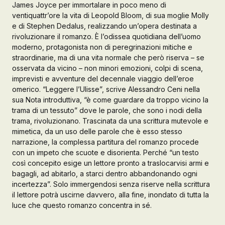
James Joyce per immortalare in poco meno di
ventiquattr’ore la vita di Leopold Bloom, di sua moglie Molly
Galleria d’Arte
e di Stephen Dedalus, realizzando un’opera destinata a
Registrazione
rivoluzionare il romanzo. È l’odissea quotidiana dell’uomo
Contattaci
moderno, protagonista non di peregrinazioni mitiche e
straordinarie, ma di una vita normale che però riserva – se
osservata da vicino – non minori emozioni, colpi di scena,
Creare un account
imprevisti e avventure del decennale viaggio dell’eroe
omerico. “Leggere l’Ulisse”, scrive Alessandro Ceni nella
sua Nota introduttiva, “è come guardare da troppo vicino la
trama di un tessuto” dove le parole, che sono i nodi della
trama, rivoluzionano. Trascinata da una scrittura mutevole e
mimetica, da un uso delle parole che è esso stesso
narrazione, la complessa partitura del romanzo procede
con un impeto che scuote e disorienta. Perché “un testo
così concepito esige un lettore pronto a traslocarvisi armi e
bagagli, ad abitarlo, a starci dentro abbandonando ogni
incertezza”. Solo immergendosi senza riserve nella scrittura
il lettore potrà uscirne davvero, alla fine, inondato di tutta la
luce che questo romanzo concentra in sé.