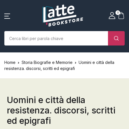
SHOP BY CATEGORY
La tua borsa della spesa
Account
Vicino
Vicino
0
(0)
Nome utente o email *
Home
Chi siamo
Nessun prodotto nel carrello.
Parola d'ordine *
Home
Storia Biografie e Memorie
Uomini e città della
Libri
resistenza. discorsi, scritti ed epigrafi
Autori
Case editrici
Uomini e città della
resistenza. discorsi, scritti
Bambini
ed epigrafi
Ricordati
Ha dimenticato la
L’Edicola & eventi
password?
di me