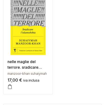
Galleria d’Arte
Registrazione
Contattaci
Creare un account
nelle maglie del
terrore. sradicare
l’islamofobia
manzoor-khan suhaiymah
17,00
€
iva inclusa