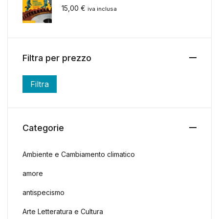
15,00
€
iva inclusa
Filtra per prezzo
Filtra
Prezzo Min
Prezzo Max
Categorie
Ambiente e Cambiamento climatico
amore
antispecismo
Arte Letteratura e Cultura