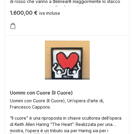
di rosso che vanno a delineare maggiormente lo stacco
tra soggetto e sfondo. Per finire gl’amanti ci sono volute
1.600,00
€
iva inclusa
in totale 40 ore di pitturazione, volendo calcolare anche
la costruzione della cornice in totale si arriva a 50 ore
complessive
Uomini con Cuore (Il Cuore)
Uomini con Cuore (Il Cuore), Un’opera d’arte di,
Francesco Cappons.
“Il cuore” è una riproposta in chiave scultorea dell’opera
di Keith Allen Haring “The Heart”. Realizzata per una
mostra, l’opera è un tributo sia per Haring sia per i