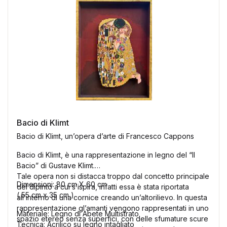
Galleria d’Arte
Registrazione
Contattaci
Creare un account
Bacio di Klimt
Bacio di Klimt, un’opera d’arte di Francesco Cappons
Bacio di Klimt, è una rappresentazione in legno del “Il
Bacio” di Gustave Klimt.
Tale opera non si distacca troppo dal concetto principale
Dimensioni: 80 cm X 60 cm
del dipinto a cui s’ispira, infatti essa è stata riportata
( 55 cm x 35 cm )
all’interno di una cornice creando un’altorilievo. In questa
rappresentazione gl’amanti vengono rappresentati in uno
Materiale: Legno di Abete Multistrato
spazio etereo senza superfici, con delle sfumature scure
Tecnica: Acrilico su legno intagliato