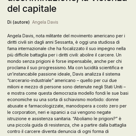
del capitale
Galleria d’Arte
Registrazione
Di (autore)
Angela Davis
Contattaci
Angela Davis, nota militante del movimento americano per i
diritti civili sin dagli anni Sessanta, è oggi una studiosa di
Creare un account
fama internazionale che ha focalizzato il suo impegno nella
più difficile battaglia per i diritti civili: abolire il carcere. Un
mondo senza prigioni è forse impensabile, anche per chi
proclama il suo progressismo. Ma con lucidità scientifica e
un’instancabile passione ideale, Davis analizza il sistema
“carcerario-industriale” americano – quello per cui due
milioni e mezzo di persone sono detenute negli Stati Uniti –
e mostra come questa democrazia modello fondi le sue basi
economiche su una sorta di schiavismo morbido: donne
abusate e farmacologizzate, manodopera a costo zero per
le corporation, neri e ispanici a cui vengono negate
istruzione e assistenza sanitaria. “Aboliamo le prigioni?” è
una piccola guida di resistenza, che a partire dalla battaglia
contro il carcere diventa denuncia di ogni forma di