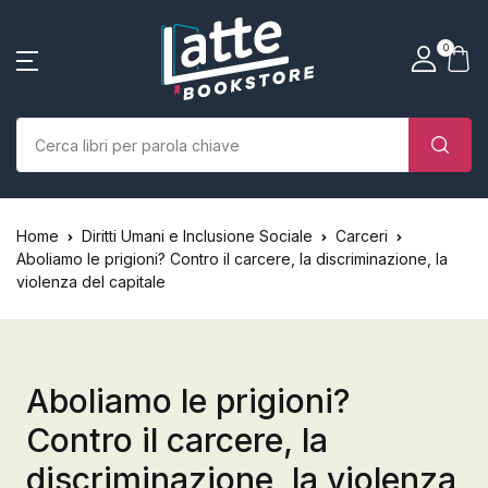
SHOP BY CATEGORY
La tua borsa della spesa
Account
Vicino
Vicino
0
(0)
Nome utente o email *
Home
Chi siamo
Nessun prodotto nel carrello.
Parola d'ordine *
Home
Diritti Umani e Inclusione Sociale
Carceri
Libri
Aboliamo le prigioni? Contro il carcere, la discriminazione, la
violenza del capitale
Autori
Case editrici
Aboliamo le prigioni?
Bambini
Contro il carcere, la
Ricordati
Ha dimenticato la
discriminazione, la violenza
L’Edicola & eventi
password?
di me