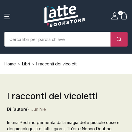
SHOP BY CATEGORY
La tua borsa della spesa
Account
Vicino
Vicino
0
(0)
Nome utente o email *
Home
Chi siamo
Nessun prodotto nel carrello.
Parola d'ordine *
Home
Libri
I racconti dei vicoletti
Libri
Autori
I racconti dei vicoletti
Case editrici
Di (autore)
Jun Nie
Bambini
In una Pechino permeata dalla magia delle piccole cose e
Ricordati
Ha dimenticato la
L’Edicola & eventi
dei piccoli gesti di tutti i giorni, Tu’er e Nonno Doubao
password?
di me