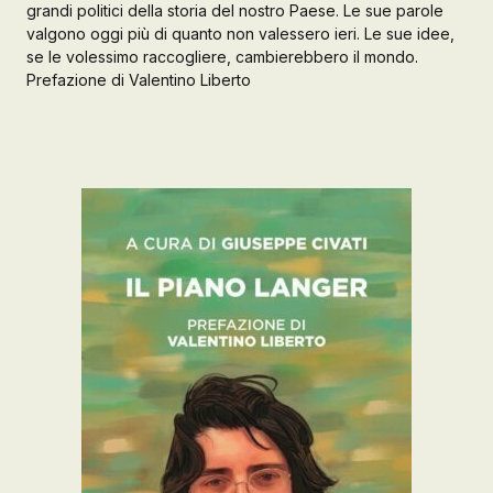
grandi politici della storia del nostro Paese. Le sue parole
valgono oggi più di quanto non valessero ieri. Le sue idee,
Galleria d’Arte
se le volessimo raccogliere, cambierebbero il mondo.
Registrazione
Prefazione di Valentino Liberto
Contattaci
Creare un account