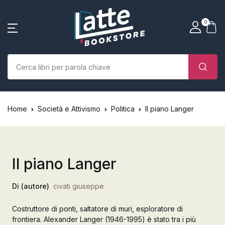
SHOP BY CATEGORY
La tua borsa della spesa
Account
Vicino
Vicino
0
(0)
Nome utente o email *
Home
Chi siamo
Nessun prodotto nel carrello.
Parola d'ordine *
Home
Società e Attivismo
Politica
Il piano Langer
Libri
Autori
Il piano Langer
Case editrici
Di (autore)
civati giuseppe
Bambini
Costruttore di ponti, saltatore di muri, esploratore di
Ricordati
Ha dimenticato la
L’Edicola & eventi
frontiera. Alexander Langer (1946-1995) è stato tra i più
password?
di me