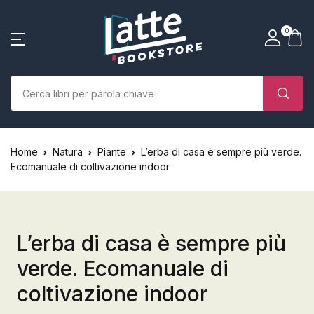
SHOP BY CATEGORY
La tua borsa della spesa
Account
Vicino
Vicino
0
(0)
Nome utente o email *
Home
Chi siamo
Nessun prodotto nel carrello.
Parola d'ordine *
Home
Natura
Piante
L’erba di casa è sempre più verde.
Libri
Ecomanuale di coltivazione indoor
Autori
Case editrici
L’erba di casa è sempre più
verde. Ecomanuale di
Bambini
coltivazione indoor
Ricordati
Ha dimenticato la
L’Edicola & eventi
password?
di me