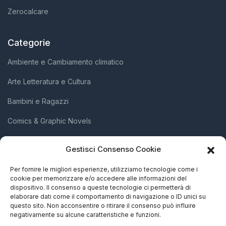
Zerocalcare
Categorie
Ambiente e Cambiamento climatico
Arte Letteratura e Cultura
Bambini e Ragazzi
Comics & Graphic Novels
Diritti Umani e Inclusione Sociale
Gestisci Consenso Cookie
Scienza e Innovazione
Per fornire le migliori esperienze, utilizziamo tecnologie come i
cookie per memorizzare e/o accedere alle informazioni del
Società e Attivismo
dispositivo. Il consenso a queste tecnologie ci permetterà di
elaborare dati come il comportamento di navigazione o ID unici su
Storia Biografie e Memorie
questo sito. Non acconsentire o ritirare il consenso può influire
negativamente su alcune caratteristiche e funzioni.