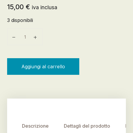
15,00
€
iva inclusa
3 disponibili
L'erba di casa è sempre più verde. Ecomanuale di colt
Aggiungi al carrello
Descrizione
Dettagli del prodotto
Rec