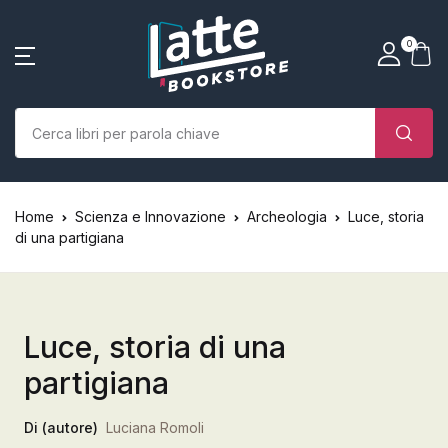
SHOP BY CATEGORY
La tua borsa della spesa
Account
Vicino
Vicino
0
(0)
Nome utente o email *
Home
Chi siamo
Nessun prodotto nel carrello.
Parola d'ordine *
Home
Scienza e Innovazione
Archeologia
Luce, storia
Libri
di una partigiana
Autori
Case editrici
Luce, storia di una
partigiana
Bambini
Ricordati
Ha dimenticato la
Di (autore)
Luciana Romoli
L’Edicola & eventi
password?
di me