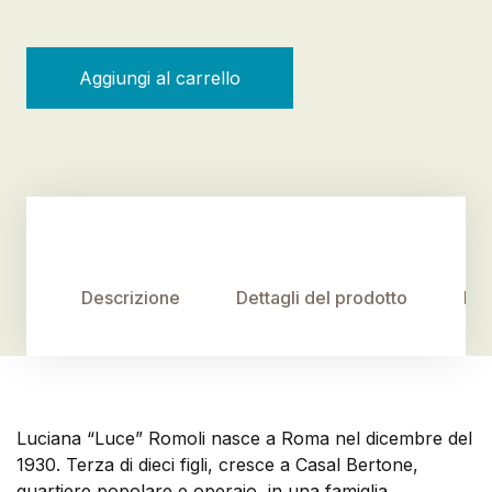
Luce, storia di una partigiana quantità
Aggiungi al carrello
Descrizione
Dettagli del prodotto
Rec
Luciana “Luce” Romoli nasce a Roma nel dicembre del
1930. Terza di dieci figli, cresce a Casal Bertone,
quartiere popolare e operaio, in una famiglia