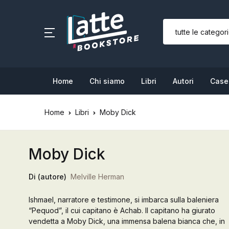
SHOP BY CATEGORY
Home
Home
Chi siamo
Libri
Autori
Case 
Chi siamo
Home
Libri
Moby Dick
Libri
Autori
Moby Dick
Case editrici
Di (autore)
Melville Herman
Bambini
Ishmael, narratore e testimone, si imbarca sulla baleniera
“Pequod”, il cui capitano è Achab. Il capitano ha giurato
L’Edicola & eventi
vendetta a Moby Dick, una immensa balena bianca che, in