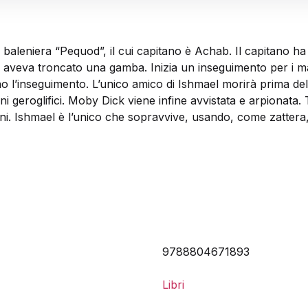
a baleniera “Pequod”, il cui capitano è Achab. Il capitano
i aveva troncato una gamba. Inizia un inseguimento per i ma
no l’inseguimento. L’unico amico di Ishmael morirà prima de
ni geroglifici. Moby Dick viene infine avvistata e arpionata.
oni. Ishmael è l’unico che sopravvive, usando, come zatter
9788804671893
Libri