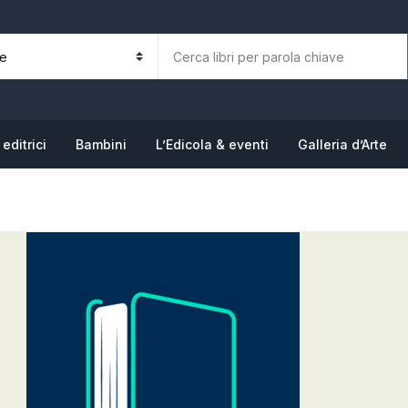
La tua b
N
editrici
Bambini
L’Edicola & eventi
Galleria d’Arte
P