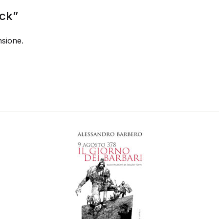
ick”
sione.