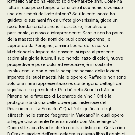
Raffaello Sanzio ha vissuto solo trentasette anni. Come ha
fatto in così poco tempo a far sì che il suo nome divenisse
Galleria d’Arte
uno dei simboli dell’arte italiana? Se il talento innato ha
guidato le sue mani fin da un’età giovanissima, gioca un
Registrazione
Contattaci
ruolo fondamentale anche il carattere, frenetico e
passionale, curioso e intraprendente: Sanzio non ha paura
della maestosità dei nomi dei suoi contemporanei, e
apprende da Perugino, ammira Leonardo, osserva
Creare un account
Michelangelo. Impara dal passato, si ispira al presente,
aspira alla gloria futura. Il suo mondo, fatto di colori, nuove
prospettive e pose dolci ed evocative, è in costante
evoluzione, e non è mai la semplice somma delle lezioni
imparate dai suoi maestri. Ma le opere di Raffaello non sono
solo una mera rappresentazione: contengono dettagli dal
significato sorprendente. Perché nella Scuola di Atene
Platone ha le fattezze di Leonardo da Vinci? Chi è la
protagonista di una delle opere più misteriose del
Rinascimento, La Fornarìna? Qual è il significato degli
affreschi nelle stanze “segrete” in Vaticano? In quali opere
si legge chiaramente l’eterna rivalità con Michelangelo?
Conio stile accattivante che lo contraddistingue, Costantino
D’Orazio, storico dell’arte, celebra in questo libro il genio di