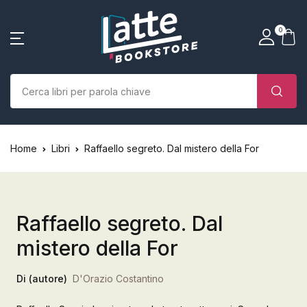
SHOP BY CATEGORY
La tua borsa della spesa
Account
Vicino
Vicino
0
(0)
Nome utente o email *
Home
Chi siamo
Nessun prodotto nel carrello.
Parola d'ordine *
Home
Libri
Raffaello segreto. Dal mistero della For
Libri
Autori
Raffaello segreto. Dal
Case editrici
mistero della For
Bambini
Di (autore)
D'Orazio Costantino
Ricordati
Ha dimenticato la
L’Edicola & eventi
password?
di me