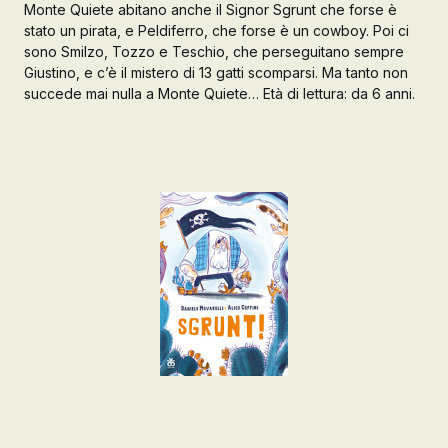
Monte Quiete abitano anche il Signor Sgrunt che forse è
stato un pirata, e Peldiferro, che forse è un cowboy. Poi ci
Galleria d’Arte
sono Smilzo, Tozzo e Teschio, che perseguitano sempre
Registrazione
Giustino, e c’è il mistero di 13 gatti scomparsi. Ma tanto non
Contattaci
succede mai nulla a Monte Quiete… Età di lettura: da 6 anni.
Creare un account