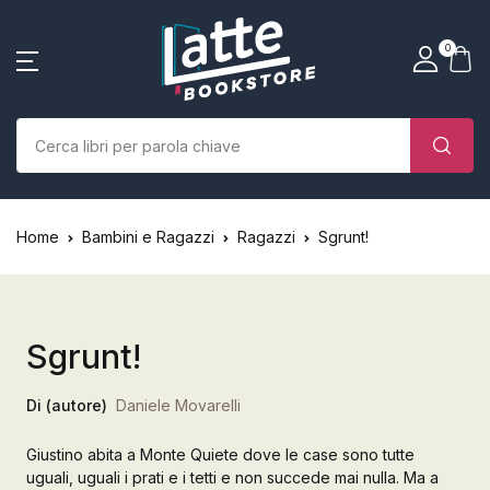
SHOP BY CATEGORY
La tua borsa della spesa
Account
Vicino
Vicino
0
(0)
Nome utente o email *
Home
Chi siamo
Nessun prodotto nel carrello.
Parola d'ordine *
Home
Bambini e Ragazzi
Ragazzi
Sgrunt!
Libri
Autori
Sgrunt!
Case editrici
Di (autore)
Daniele Movarelli
Bambini
Giustino abita a Monte Quiete dove le case sono tutte
Ricordati
Ha dimenticato la
L’Edicola & eventi
uguali, uguali i prati e i tetti e non succede mai nulla. Ma a
password?
di me