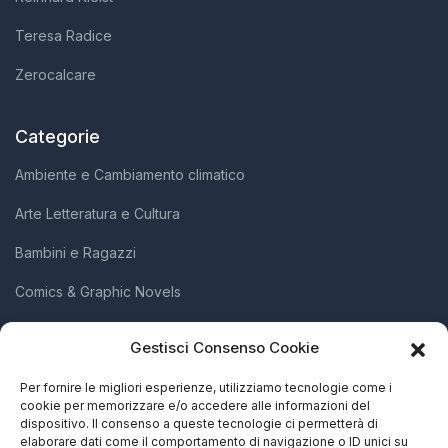
Teresa Radice
Zerocalcare
Categorie
Ambiente e Cambiamento climatico
Arte Letteratura e Cultura
Bambini e Ragazzi
Comics & Graphic Novels
Diritti Umani e Inclusione Sociale
Gestisci Consenso Cookie
Scienza e Innovazione
Per fornire le migliori esperienze, utilizziamo tecnologie come i
cookie per memorizzare e/o accedere alle informazioni del
Società e Attivismo
dispositivo. Il consenso a queste tecnologie ci permetterà di
elaborare dati come il comportamento di navigazione o ID unici su
Storia Biografie e Memorie