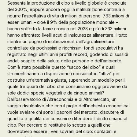
Sessanta la produzione di cibo a livello globale è cresciuta
del 300%, eppure ancora oggi la malnutrizione continua a
Galleria d’Arte
ridurre l’aspettativa di vita di milioni di persone: 783 milioni di
Registrazione
esseri umani – cioè il 9% della popolazione mondiale –
Contattaci
hanno sofferto la fame cronica nel 2023 e più di 333 milioni
hanno affrontato livelli acuti di insicurezza alimentare. Il tutto
mentre un pugno di multinazionali dell’agroalimentare
Creare un account
controllate da pochissimi e ricchissimi fondi speculativi ha
registrato negli ultimi anni profitti record, godendo di sussidi
andati scapito della salute delle persone e dell’ambiente.
Com’è stato possibile questo “sacco del cibo” e quali
strumenti hanno a disposizione i consumatori “attivi” per
costruire un’alternativa giusta, superando un modello per il
quale tre quarti del cibo che consumiamo oggi proviene da
sole dodici specie vegetali e da cinque animali?
Dall’osservatorio di Altreconomia e di Altromercato, un
saggio divulgativo che con il piglio dell’inchiesta economica
vuole svelare chi sono i padroni del mercato, discutere di
quantità e qualità dei consumi e difendere il diritto umano al
cibo. Per cercare di restituire lo scettro a quelli che
dovrebbero essere i veri sovrani del cibo: contadini e