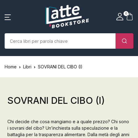
SHOP BY CATEGORY
La tua borsa della spesa
Account
Vicino
Vicino
0
(0)
Nome utente o email *
Home
Chi siamo
Nessun prodotto nel carrello.
Parola d'ordine *
Home
Libri
SOVRANI DEL CIBO (I)
Libri
Autori
SOVRANI DEL CIBO (I)
Case editrici
Bambini
Chi decide che cosa mangiamo e a quale prezzo? Chi sono
i sovrani del cibo? Un’inchiesta sulla speculazione e la
Ricordati
Ha dimenticato la
L’Edicola & eventi
battaglia per la trasparenza alimentare. Dalla metà degli anni
password?
di me