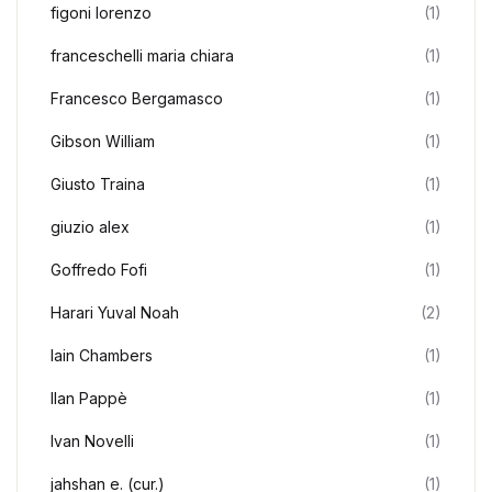
figoni lorenzo
(1)
franceschelli maria chiara
(1)
Francesco Bergamasco
(1)
Gibson William
(1)
Giusto Traina
(1)
giuzio alex
(1)
Goffredo Fofi
(1)
Harari Yuval Noah
(2)
Iain Chambers
(1)
Ilan Pappè
(1)
Ivan Novelli
(1)
jahshan e. (cur.)
(1)