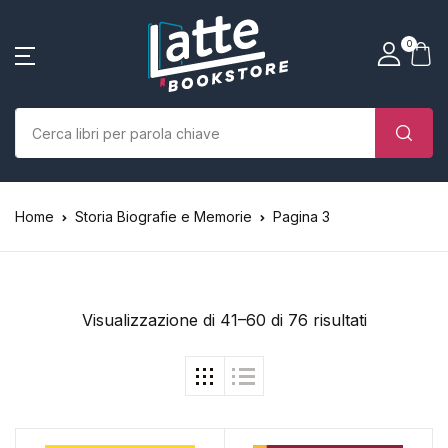
SHOP BY CATEGORY
La tua borsa della spesa
Account
Vicino
Vicino
0
(0)
Nome utente o email *
Home
Chi siamo
Nessun prodotto nel carrello.
Parola d'ordine *
Home
Storia Biografie e Memorie
Pagina 3
Libri
Autori
Visualizzazione di 41–60 di 76 risultati
Case editrici
Bambini
Ricordati
Ha dimenticato la
L’Edicola & eventi
password?
di me