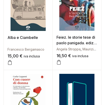
Feiez. le storie tese di
Alba e Ciambelle
paolo panigada. ediz.
illustrata
Angela Stroppa
,
Maurizio Dell'olio
Francesco Bergamasco
16,50
€
15,00
€
iva inclusa
iva inclusa