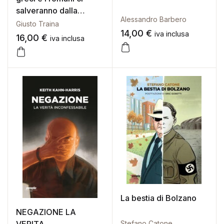
salveranno dalla
Alessandro Barbero
barbarie (i)
Giusto Traina
14,00
€
iva inclusa
16,00
€
iva inclusa
La bestia di Bolzano
NEGAZIONE LA
Stefano Catone