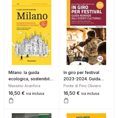
Galleria d’Arte
Registrazione
Contattaci
Creare un account
Milano. la guida
In giro per festival
ecologica, sostenibile
2023-2024. Guida
e solidale
nomade agli eventi
Massimo Acanfora
Ponte di Pino Oliviero
culturali. festival di
16,50
€
16,50
€
iva inclusa
iva inclusa
pensiero, letteratura,
musica, teatro, cinema
e arte