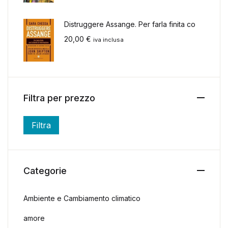
Distruggere Assange. Per farla finita co
20,00
€
iva inclusa
Filtra per prezzo
Filtra
Prezzo Min
Prezzo Max
Categorie
Ambiente e Cambiamento climatico
amore