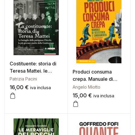
Costituente: storia di
Teresa Mattei. le
Produci consuma
battaglie della
crepa. Manuale di
Patrizia Pacini
partigiana chicchi, la
resistenza e
16,00
€
Angelo Miotto
iva inclusa
più giovane madre
cambiamento
15,00
€
iva inclusa
della costituzione (la)