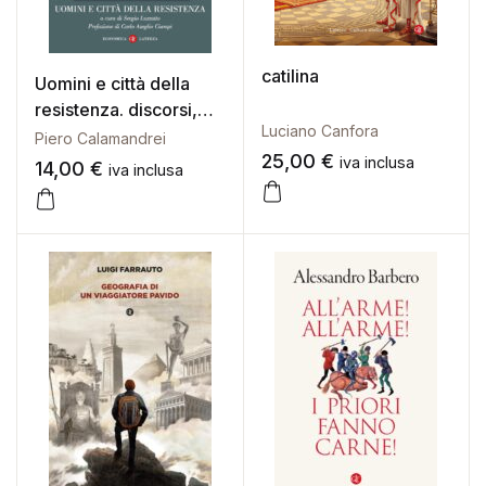
catilina
Uomini e città della
resistenza. discorsi,
Luciano Canfora
scritti ed epigrafi
Piero Calamandrei
25,00
€
iva inclusa
14,00
€
iva inclusa