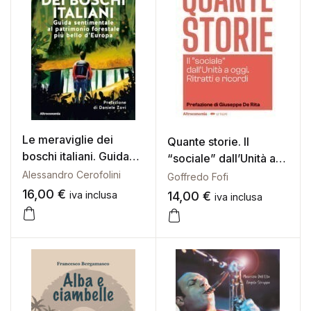
Le meraviglie dei
Quante storie. Il
boschi italiani. Guida
“sociale” dall’Unità a
sentimentale al
oggi. Ritratti e ricordi
Alessandro Cerofolini
Goffredo Fofi
patrimonio forestale
16,00
€
iva inclusa
14,00
€
iva inclusa
più bello d’Europa